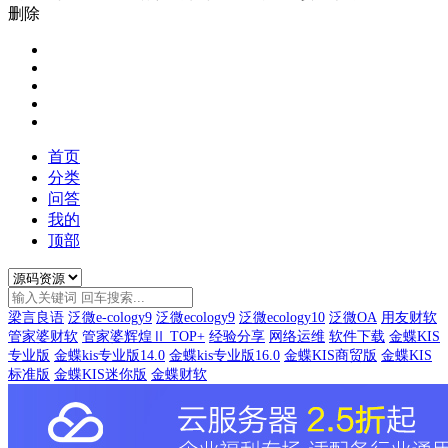
删除
首页
分类
问答
我的
顶部
梁言良语
泛微e-cology9
泛微ecology9
泛微ecology10
泛微OA
用友财软
管家婆财软
管家婆辉煌Ⅱ TOP+
经验分享
网络运维
软件下载
金蝶KIS
专业版
金蝶kis专业版14.0
金蝶kis专业版16.0
金蝶KIS商贸版
金蝶KIS
标准版
金蝶KIS迷你版
金蝶财软