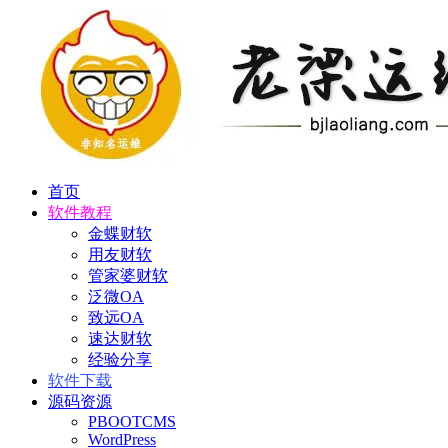
首页
软件教程
金蝶财软
用友财软
管家婆财软
泛微OA
致远OA
速达财软
经验分享
软件下载
源码资源
PBOOTCMS
WordPress