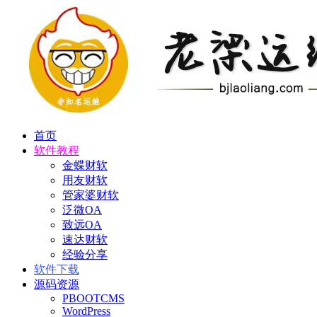
首页
软件教程
金蝶财软
用友财软
管家婆财软
泛微OA
致远OA
速达财软
经验分享
软件下载
源码资源
PBOOTCMS
WordPress