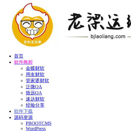
首页
软件教程
金蝶财软
用友财软
管家婆财软
泛微OA
致远OA
速达财软
经验分享
软件下载
源码资源
PBOOTCMS
WordPress