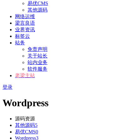
易优CMS
其他源码
网络运维
梁言良语
业界资讯
标签云
站务
免责声明
关于站长
站内业务
软件服务
老梁主站
登录
Wordpress
源码资源
其他源码
5
易优CMS
0
Wordpress
3