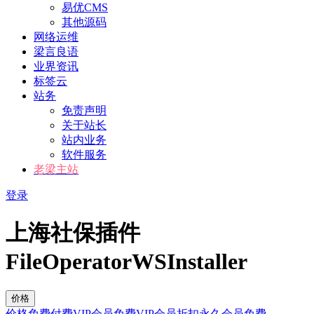
易优CMS
其他源码
网络运维
梁言良语
业界资讯
标签云
站务
免责声明
关于站长
站内业务
软件服务
老梁主站
登录
上海社保插件
FileOperatorWSInstaller
价格
价格
免费
付费
VIP会员免费
VIP会员折扣
永久会员免费