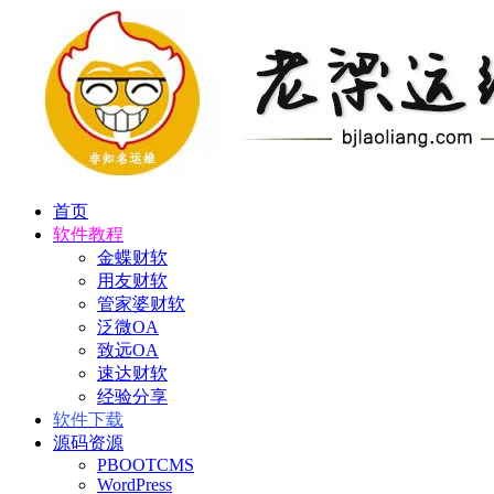
首页
软件教程
金蝶财软
用友财软
管家婆财软
泛微OA
致远OA
速达财软
经验分享
软件下载
源码资源
PBOOTCMS
WordPress