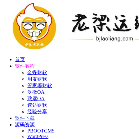
首页
软件教程
金蝶财软
用友财软
管家婆财软
泛微OA
致远OA
速达财软
经验分享
软件下载
源码资源
PBOOTCMS
WordPress