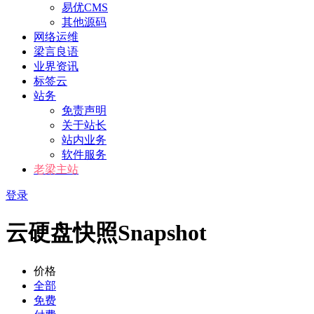
易优CMS
其他源码
网络运维
梁言良语
业界资讯
标签云
站务
免责声明
关于站长
站内业务
软件服务
老梁主站
登录
云硬盘快照Snapshot
价格
全部
免费