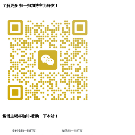
了解更多-扫一扫加博主为好友！
赏博主喝杯咖啡-赞助一下本站！