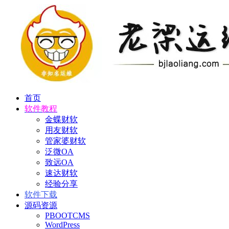
首页
软件教程
金蝶财软
用友财软
管家婆财软
泛微OA
致远OA
速达财软
经验分享
软件下载
源码资源
PBOOTCMS
WordPress