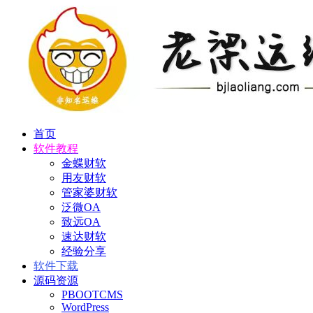
首页
软件教程
金蝶财软
用友财软
管家婆财软
泛微OA
致远OA
速达财软
经验分享
软件下载
源码资源
PBOOTCMS
WordPress