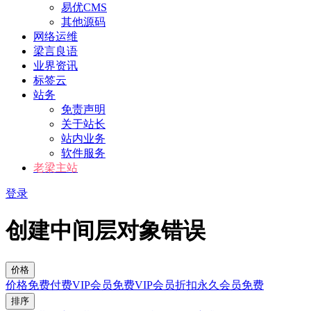
易优CMS
其他源码
网络运维
梁言良语
业界资讯
标签云
站务
免责声明
关于站长
站内业务
软件服务
老梁主站
登录
创建中间层对象错误
价格
价格
免费
付费
VIP会员免费
VIP会员折扣
永久会员免费
排序