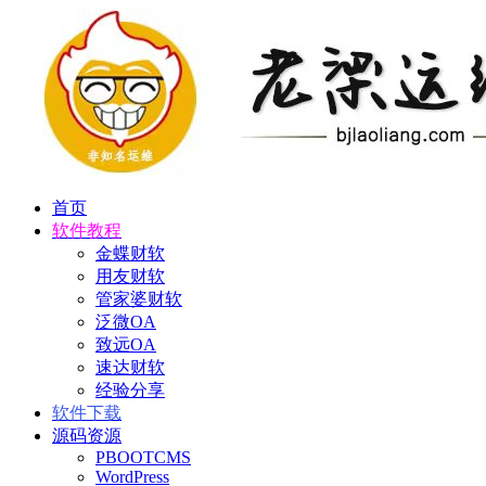
首页
软件教程
金蝶财软
用友财软
管家婆财软
泛微OA
致远OA
速达财软
经验分享
软件下载
源码资源
PBOOTCMS
WordPress