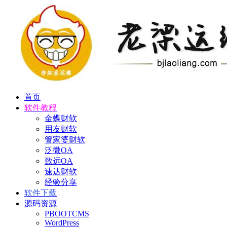
首页
软件教程
金蝶财软
用友财软
管家婆财软
泛微OA
致远OA
速达财软
经验分享
软件下载
源码资源
PBOOTCMS
WordPress