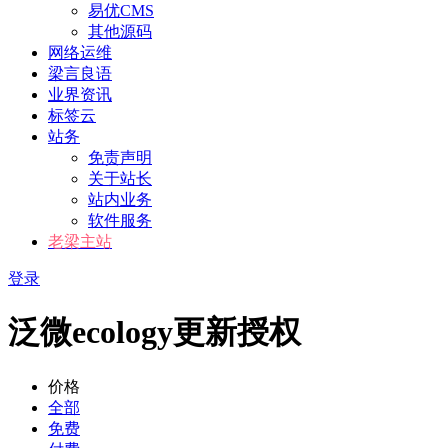
易优CMS
其他源码
网络运维
梁言良语
业界资讯
标签云
站务
免责声明
关于站长
站内业务
软件服务
老梁主站
登录
泛微ecology更新授权
价格
全部
免费