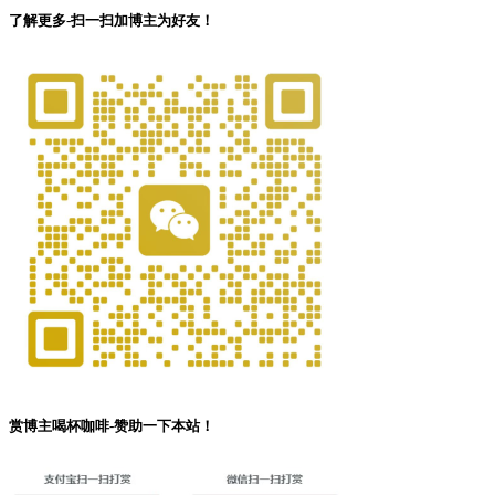
了解更多-扫一扫加博主为好友！
赏博主喝杯咖啡-赞助一下本站！