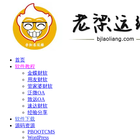
首页
软件教程
金蝶财软
用友财软
管家婆财软
泛微OA
致远OA
速达财软
经验分享
软件下载
源码资源
PBOOTCMS
WordPress