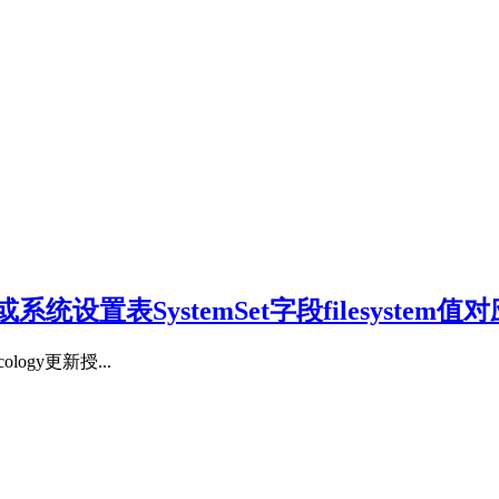
系统设置表SystemSet字段filesyst
logy更新授...