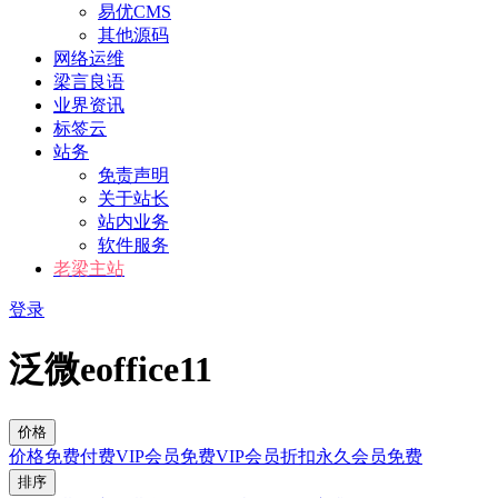
易优CMS
其他源码
网络运维
梁言良语
业界资讯
标签云
站务
免责声明
关于站长
站内业务
软件服务
老梁主站
登录
泛微eoffice11
价格
价格
免费
付费
VIP会员免费
VIP会员折扣
永久会员免费
排序