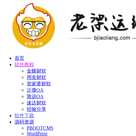
首页
软件教程
金蝶财软
用友财软
管家婆财软
泛微OA
致远OA
速达财软
经验分享
软件下载
源码资源
PBOOTCMS
WordPress