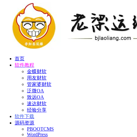
首页
软件教程
金蝶财软
用友财软
管家婆财软
泛微OA
致远OA
速达财软
经验分享
软件下载
源码资源
PBOOTCMS
WordPress