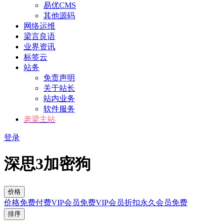
易优CMS
其他源码
网络运维
梁言良语
业界资讯
标签云
站务
免责声明
关于站长
站内业务
软件服务
老梁主站
登录
深思3加密狗
价格
价格
免费
付费
VIP会员免费
VIP会员折扣
永久会员免费
排序