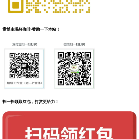
赏博主喝杯咖啡-赞助一下本站！
扫一扫领取红包，打赏更给力！