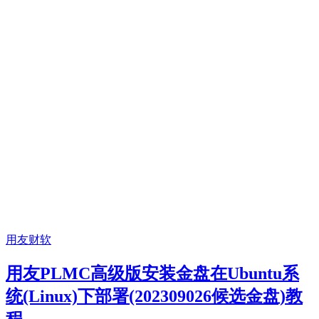
用友财软
用友PLMC高级版安装金盘在Ubuntu系
统(Linux)下部署(202309026候选金盘)教
程