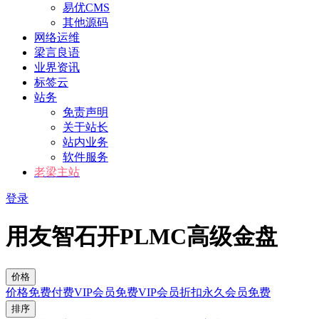
易优CMS
其他源码
网络运维
梁言良语
业界资讯
标签云
站务
免责声明
关于站长
站内业务
软件服务
老梁主站
登录
用友智石开PLMC高级金盘
价格
价格
免费
付费
VIP会员免费
VIP会员折扣
永久会员免费
排序