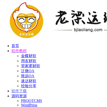
首页
软件教程
金蝶财软
用友财软
管家婆财软
泛微OA
致远OA
速达财软
经验分享
软件下载
源码资源
PBOOTCMS
WordPress