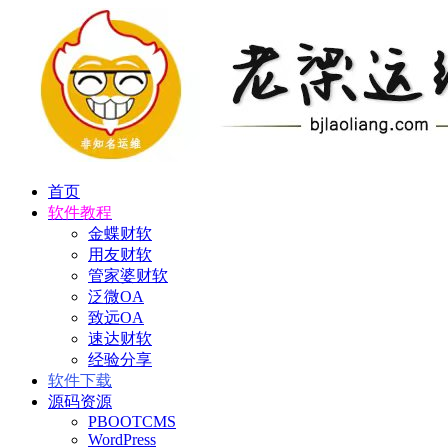
首页
软件教程
金蝶财软
用友财软
管家婆财软
泛微OA
致远OA
速达财软
经验分享
软件下载
源码资源
PBOOTCMS
WordPress