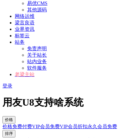
易优CMS
其他源码
网络运维
梁言良语
业界资讯
标签云
站务
免责声明
关于站长
站内业务
软件服务
老梁主站
登录
用友U8支持啥系统
价格
价格
免费
付费
VIP会员免费
VIP会员折扣
永久会员免费
排序