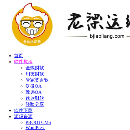
首页
软件教程
金蝶财软
用友财软
管家婆财软
泛微OA
致远OA
速达财软
经验分享
软件下载
源码资源
PBOOTCMS
WordPress