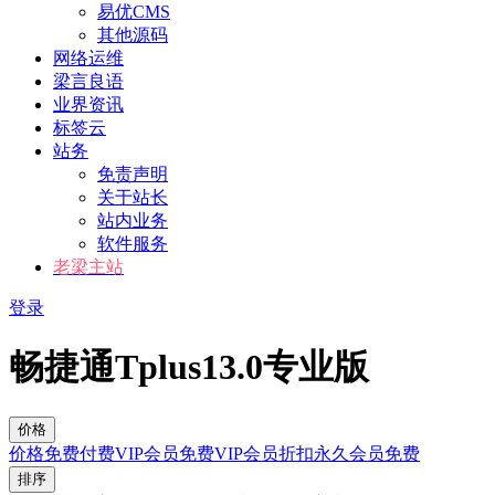
易优CMS
其他源码
网络运维
梁言良语
业界资讯
标签云
站务
免责声明
关于站长
站内业务
软件服务
老梁主站
登录
畅捷通Tplus13.0专业版
价格
价格
免费
付费
VIP会员免费
VIP会员折扣
永久会员免费
排序