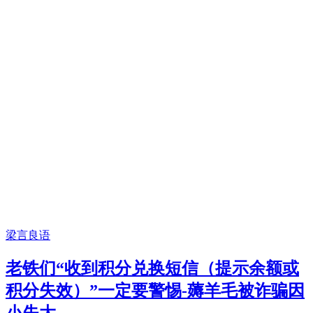
梁言良语
老铁们“收到积分兑换短信（提示余额或
积分失效）”一定要警惕-薅羊毛被诈骗因
小失大