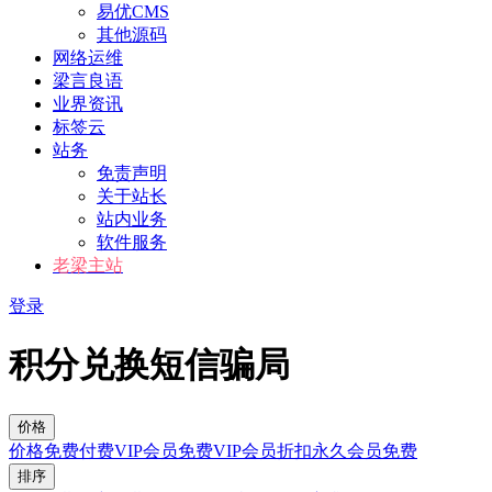
易优CMS
其他源码
网络运维
梁言良语
业界资讯
标签云
站务
免责声明
关于站长
站内业务
软件服务
老梁主站
登录
积分兑换短信骗局
价格
价格
免费
付费
VIP会员免费
VIP会员折扣
永久会员免费
排序