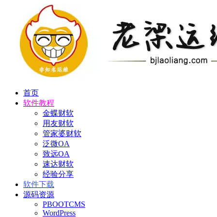
首页
软件教程
金蝶财软
用友财软
管家婆财软
泛微OA
致远OA
速达财软
经验分享
软件下载
源码资源
PBOOTCMS
WordPress