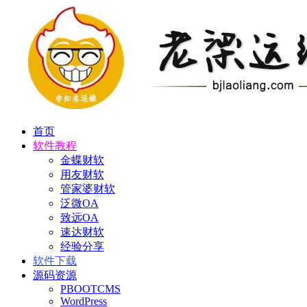
首页
软件教程
金蝶财软
用友财软
管家婆财软
泛微OA
致远OA
速达财软
经验分享
软件下载
源码资源
PBOOTCMS
WordPress