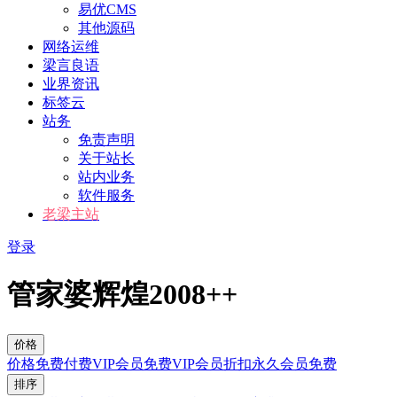
易优CMS
其他源码
网络运维
梁言良语
业界资讯
标签云
站务
免责声明
关于站长
站内业务
软件服务
老梁主站
登录
管家婆辉煌2008++
价格
价格
免费
付费
VIP会员免费
VIP会员折扣
永久会员免费
排序