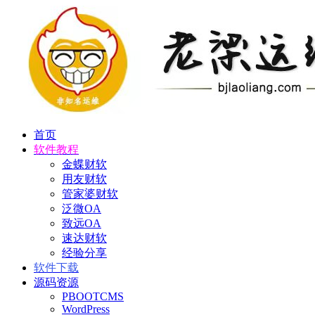
首页
软件教程
金蝶财软
用友财软
管家婆财软
泛微OA
致远OA
速达财软
经验分享
软件下载
源码资源
PBOOTCMS
WordPress