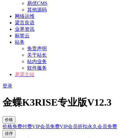
易优CMS
其他源码
网络运维
梁言良语
业界资讯
标签云
站务
免责声明
关于站长
站内业务
软件服务
老梁主站
登录
金蝶K3RISE专业版V12.3
价格
价格
免费
付费
VIP会员免费
VIP会员折扣
永久会员免费
排序