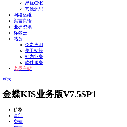
易优CMS
其他源码
网络运维
梁言良语
业界资讯
标签云
站务
免责声明
关于站长
站内业务
软件服务
老梁主站
登录
金蝶KIS业务版V7.5SP1
价格
全部
免费