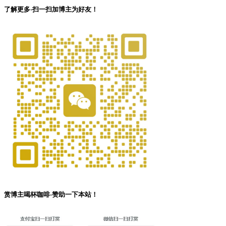
了解更多-扫一扫加博主为好友！
赏博主喝杯咖啡-赞助一下本站！