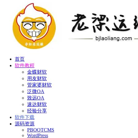
首页
软件教程
金蝶财软
用友财软
管家婆财软
泛微OA
致远OA
速达财软
经验分享
软件下载
源码资源
PBOOTCMS
WordPress