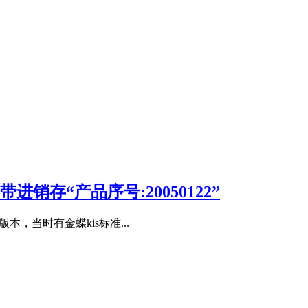
1-带进销存“产品序号:20050122”
本，当时有金蝶kis标准...