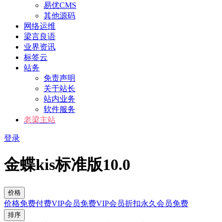
易优CMS
其他源码
网络运维
梁言良语
业界资讯
标签云
站务
免责声明
关于站长
站内业务
软件服务
老梁主站
登录
金蝶kis标准版10.0
价格
价格
免费
付费
VIP会员免费
VIP会员折扣
永久会员免费
排序