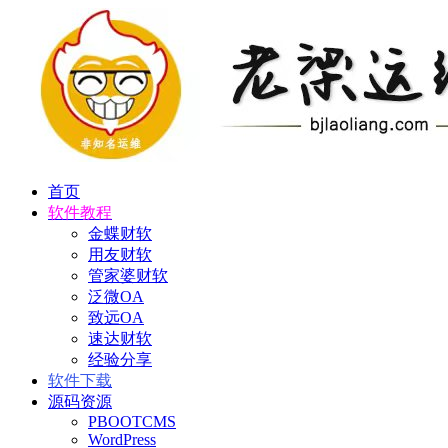
首页
软件教程
金蝶财软
用友财软
管家婆财软
泛微OA
致远OA
速达财软
经验分享
软件下载
源码资源
PBOOTCMS
WordPress