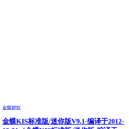
金蝶财软
金蝶KIS标准版/迷你版V9.1-编译于2012-