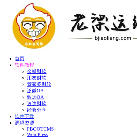
首页
软件教程
金蝶财软
用友财软
管家婆财软
泛微OA
致远OA
速达财软
经验分享
软件下载
源码资源
PBOOTCMS
WordPress