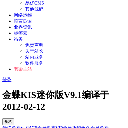
易优CMS
其他源码
网络运维
梁言良语
业界资讯
标签云
站务
免责声明
关于站长
站内业务
软件服务
老梁主站
登录
金蝶KIS迷你版V9.1编译于
2012-02-12
价格
价格
免费
付费
VIP会员免费
VIP会员折扣
永久会员免费