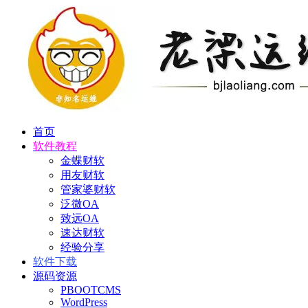
首页
软件教程
金蝶财软
用友财软
管家婆财软
泛微OA
致远OA
速达财软
经验分享
软件下载
源码资源
PBOOTCMS
WordPress