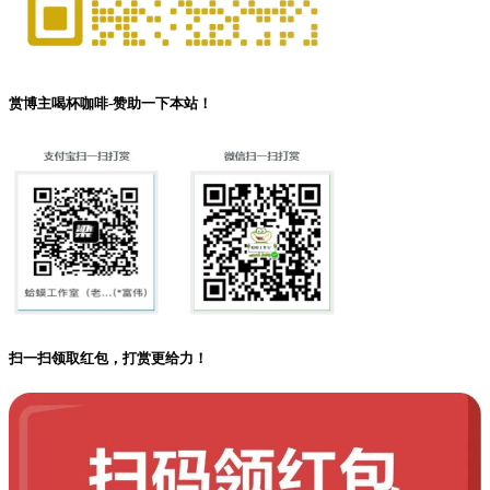
赏博主喝杯咖啡-赞助一下本站！
扫一扫领取红包，打赏更给力！