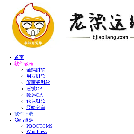
首页
软件教程
金蝶财软
用友财软
管家婆财软
泛微OA
致远OA
速达财软
经验分享
软件下载
源码资源
PBOOTCMS
WordPress