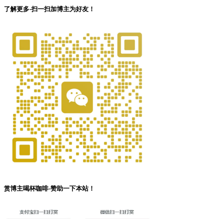
了解更多-扫一扫加博主为好友！
赏博主喝杯咖啡-赞助一下本站！