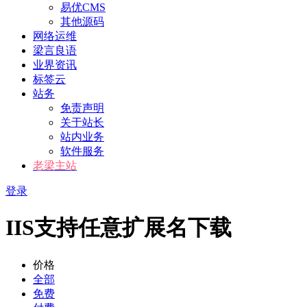
易优CMS
其他源码
网络运维
梁言良语
业界资讯
标签云
站务
免责声明
关于站长
站内业务
软件服务
老梁主站
登录
IIS支持任意扩展名下载
价格
全部
免费