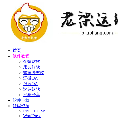
首页
软件教程
金蝶财软
用友财软
管家婆财软
泛微OA
致远OA
速达财软
经验分享
软件下载
源码资源
PBOOTCMS
WordPress