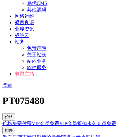
易优CMS
其他源码
网络运维
梁言良语
业界资讯
标签云
站务
免责声明
关于站长
站内业务
软件服务
老梁主站
登录
PT075480
价格
价格
免费
付费
VIP会员免费
VIP会员折扣
永久会员免费
排序