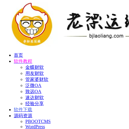
首页
软件教程
金蝶财软
用友财软
管家婆财软
泛微OA
致远OA
速达财软
经验分享
软件下载
源码资源
PBOOTCMS
WordPress