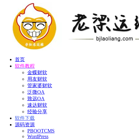
首页
软件教程
金蝶财软
用友财软
管家婆财软
泛微OA
致远OA
速达财软
经验分享
软件下载
源码资源
PBOOTCMS
WordPress