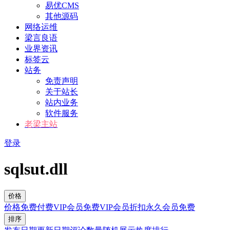
易优CMS
其他源码
网络运维
梁言良语
业界资讯
标签云
站务
免责声明
关于站长
站内业务
软件服务
老梁主站
登录
sqlsut.dll
价格
价格
免费
付费
VIP会员免费
VIP会员折扣
永久会员免费
排序