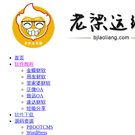
首页
软件教程
金蝶财软
用友财软
管家婆财软
泛微OA
致远OA
速达财软
经验分享
软件下载
源码资源
PBOOTCMS
WordPress