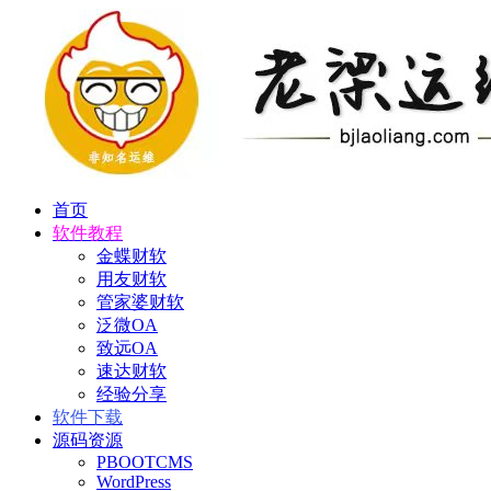
首页
软件教程
金蝶财软
用友财软
管家婆财软
泛微OA
致远OA
速达财软
经验分享
软件下载
源码资源
PBOOTCMS
WordPress