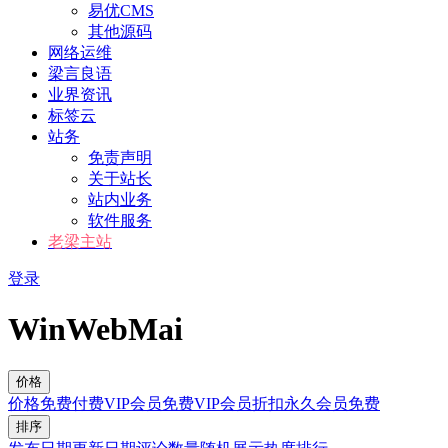
易优CMS
其他源码
网络运维
梁言良语
业界资讯
标签云
站务
免责声明
关于站长
站内业务
软件服务
老梁主站
登录
WinWebMai
价格
价格
免费
付费
VIP会员免费
VIP会员折扣
永久会员免费
排序