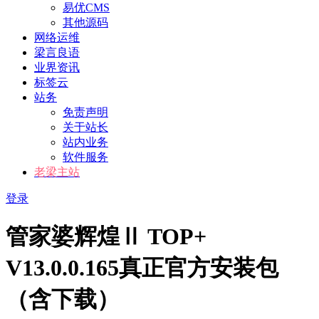
易优CMS
其他源码
网络运维
梁言良语
业界资讯
标签云
站务
免责声明
关于站长
站内业务
软件服务
老梁主站
登录
管家婆辉煌Ⅱ TOP+
V13.0.0.165真正官方安装包
（含下载）