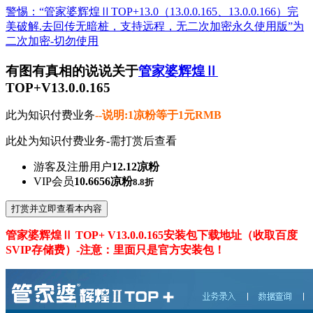
警惕：“管家婆辉煌ⅡTOP+13.0（13.0.0.165、13.0.0.166）完
美破解.去回传无暗桩，支持远程，无二次加密永久使用版”为
二次加密-切勿使用
有图有真相的说说关于
管家婆辉煌Ⅱ
TOP+V13.0.0.165
此为知识付费业务
--说明:1凉粉等于1元RMB
此处为知识付费业务-需打赏后查看
游客及注册用户
12.12凉粉
VIP会员
10.6656凉粉
8.8折
打赏并立即查看本内容
管家婆辉煌Ⅱ TOP+ V13.0.0.165安装包下载地址（收取百度
SVIP存储费）-注意：里面只是官方安装包！