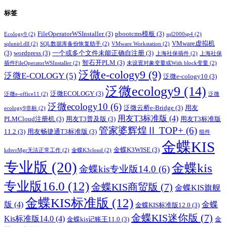
标签
FileOperatorWSInstaller
(3)
pbootcms模板
(3)
Ecology9
(2)
sql2000sp4
(2)
VMware虚拟机
sqlunirl.dll
(2)
SQL数据库备份恢复助手
(2)
VMware Workstation
(2)
(3)
wordpress
(3)
一个或多个文件未能正确自注册
(3)
上海社保插件
(2)
上海社保
智石开PLM
(3)
插件FileOperatorWSInstaller
(2)
未设置对象变量或With block变量
(2)
泛微e-cology9
(9)
泛微E-COLOGY
(5)
泛微e-cology10
(3)
泛微ecology9
(14)
泛微ECOLOGY
(3)
泛微e-office11
(2)
泛微
泛微ecology10
(6)
泛微云桥e-Bridge
(3)
用友
ecology9非标
(2)
用友T3标准版
(4)
PLMCloud注册机
(3)
用友T3普及版
(3)
用友T3标准版
管家婆辉煌Ⅱ TOP+
(6)
11.2
(3)
用友畅捷通T3标准版
(3)
组件
金蝶KIS
金蝶K3WISE
(3)
kdsvrMgr无法正常工作
(2)
金蝶K3cloud
(2)
专业版
(20)
金蝶kis
金蝶kis专业版14.0
(6)
专业版16.0
(12)
金蝶KIS商贸版
(7)
金蝶KIS旗舰
金蝶KIS标准版
(12)
版
(4)
金蝶
金蝶KIS标准版12.0
(3)
金蝶KIS迷你版
(7)
Kis标准版14.0
(4)
金蝶kis记账王11.0
(3)
金