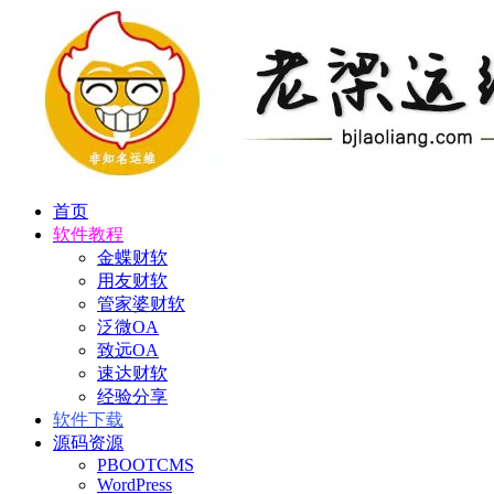
首页
软件教程
金蝶财软
用友财软
管家婆财软
泛微OA
致远OA
速达财软
经验分享
软件下载
源码资源
PBOOTCMS
WordPress