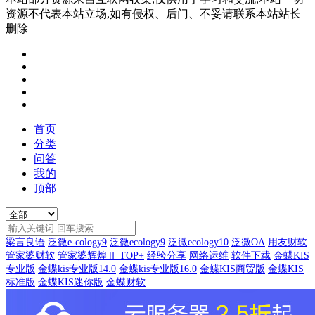
资源不代表本站立场,如有侵权、后门、不妥请联系本站站长
删除
首页
分类
问答
我的
顶部
梁言良语
泛微e-cology9
泛微ecology9
泛微ecology10
泛微OA
用友财软
管家婆财软
管家婆辉煌Ⅱ TOP+
经验分享
网络运维
软件下载
金蝶KIS
专业版
金蝶kis专业版14.0
金蝶kis专业版16.0
金蝶KIS商贸版
金蝶KIS
标准版
金蝶KIS迷你版
金蝶财软