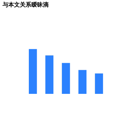
与本文关系暧昧滴