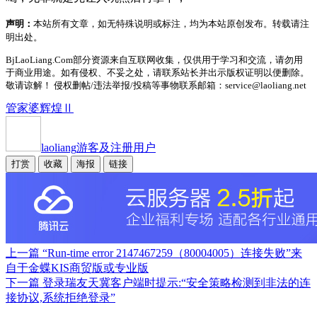
声明：
本站所有文章，如无特殊说明或标注，均为本站原创发布。转载请注
明出处。
BjLaoLiang.Com部分资源来自互联网收集，仅供用于学习和交流，请勿用
于商业用途。如有侵权、不妥之处，请联系站长并出示版权证明以便删除。
敬请谅解！ 侵权删帖/违法举报/投稿等事物联系邮箱：service@laoliang.net
管家婆辉煌Ⅱ
laoliang
游客及注册用户
打赏
收藏
海报
链接
上一篇
“Run-time error 2147467259（80004005）连接失败”来
自于金蝶KIS商贸版或专业版
下一篇
登录瑞友天冀客户端时提示:“安全策略检测到非法的连
接协议,系统拒绝登录”