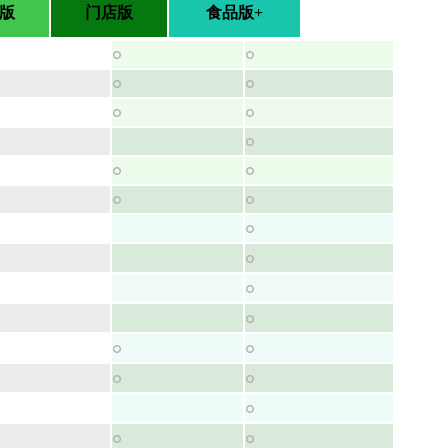
版
门店版
食品版+