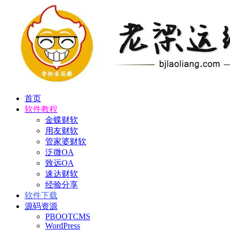
首页
软件教程
金蝶财软
用友财软
管家婆财软
泛微OA
致远OA
速达财软
经验分享
软件下载
源码资源
PBOOTCMS
WordPress