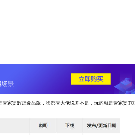
管家婆辉煌食品版，啥都管大佬说并不是，玩的就是管家婆TOP食