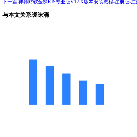
下一篇
神器财软金蝶KIS专业版V12.X版本安装教程-注册版-注册鸡（V
与本文关系暧昧滴