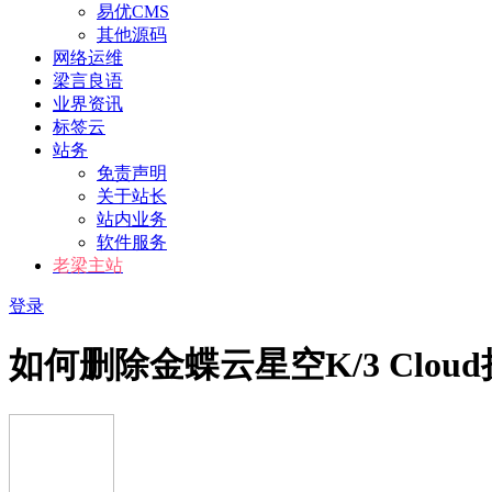
易优CMS
其他源码
网络运维
梁言良语
业界资讯
标签云
站务
免责声明
关于站长
站内业务
软件服务
老梁主站
登录
如何删除金蝶云星空K/3 Clou