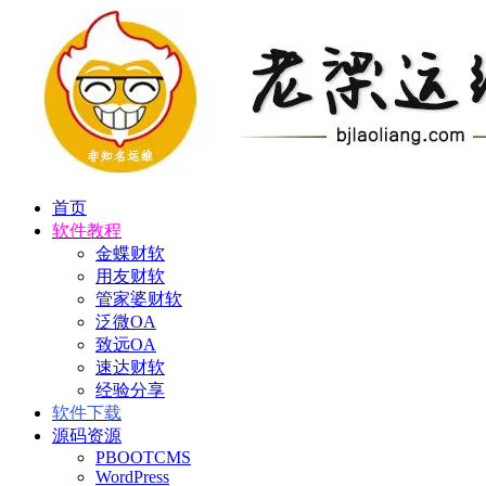
首页
软件教程
金蝶财软
用友财软
管家婆财软
泛微OA
致远OA
速达财软
经验分享
软件下载
源码资源
PBOOTCMS
WordPress