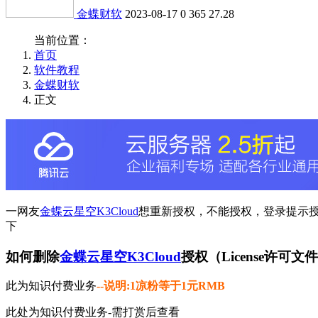
金蝶财软
2023-08-17
0
365
27.28
当前位置：
首页
软件教程
金蝶财软
正文
一网友
金蝶云星空K3Cloud
想重新授权，不能授权，登录提示
下
如何删除
金蝶云星空K3Cloud
授权（License许
此为知识付费业务
--说明:1凉粉等于1元RMB
此处为知识付费业务-需打赏后查看