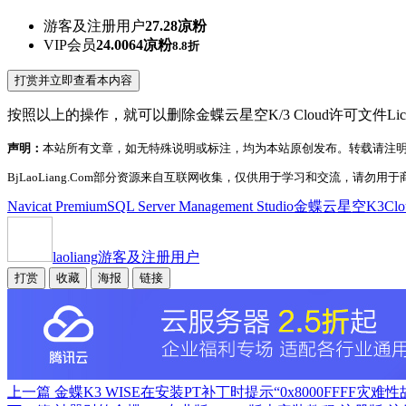
游客及注册用户
27.28凉粉
VIP会员
24.0064凉粉
8.8折
打赏并立即查看本内容
按照以上的操作，就可以删除金蝶云星空K/3 Cloud许可文件
声明：
本站所有文章，如无特殊说明或标注，均为本站原创发布。转载请注
BjLaoLiang.Com部分资源来自互联网收集，仅供用于学习和交流，请勿用于商
Navicat Premium
SQL Server Management Studio
金蝶云星空K3Clo
laoliang
游客及注册用户
打赏
收藏
海报
链接
上一篇
金蝶K3 WISE在安装PT补丁时提示“0x8000FFFF灾