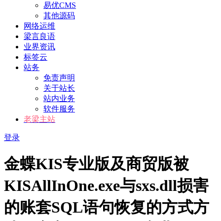
易优CMS
其他源码
网络运维
梁言良语
业界资讯
标签云
站务
免责声明
关于站长
站内业务
软件服务
老梁主站
登录
金蝶KIS专业版及商贸版被
KISAllInOne.exe与sxs.dll损害
的账套SQL语句恢复的方式方