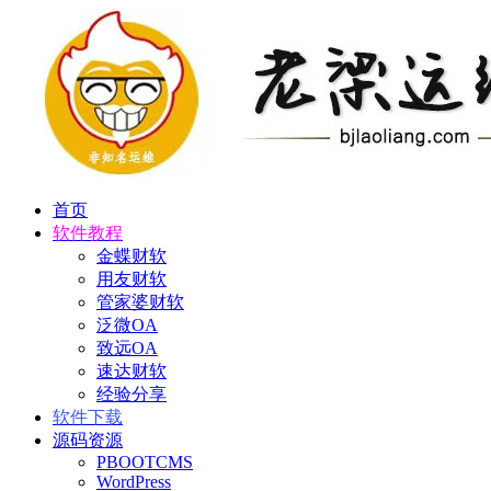
首页
软件教程
金蝶财软
用友财软
管家婆财软
泛微OA
致远OA
速达财软
经验分享
软件下载
源码资源
PBOOTCMS
WordPress