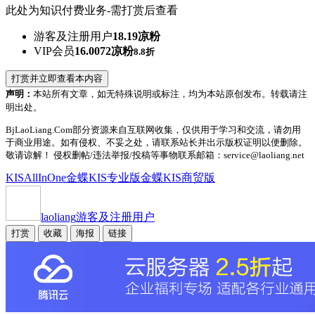
此处为知识付费业务-需打赏后查看
游客及注册用户
18.19凉粉
VIP会员
16.0072凉粉
8.8折
打赏并立即查看本内容
声明：
本站所有文章，如无特殊说明或标注，均为本站原创发布。转载请注
明出处。
BjLaoLiang.Com部分资源来自互联网收集，仅供用于学习和交流，请勿用
于商业用途。如有侵权、不妥之处，请联系站长并出示版权证明以便删除。
敬请谅解！ 侵权删帖/违法举报/投稿等事物联系邮箱：service@laoliang.net
KISAllInOne
金蝶KIS专业版
金蝶KIS商贸版
laoliang
游客及注册用户
打赏
收藏
海报
链接