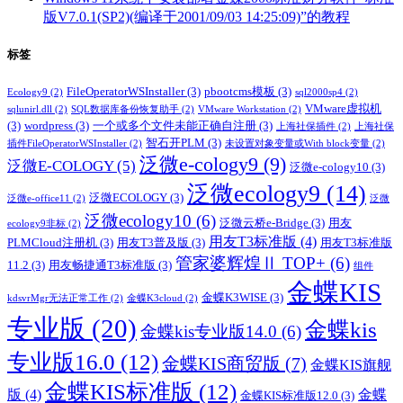
版V7.0.1(SP2)(编译于2001/09/03 14:25:09)”的教程
标签
FileOperatorWSInstaller
(3)
pbootcms模板
(3)
Ecology9
(2)
sql2000sp4
(2)
VMware虚拟机
sqlunirl.dll
(2)
SQL数据库备份恢复助手
(2)
VMware Workstation
(2)
(3)
wordpress
(3)
一个或多个文件未能正确自注册
(3)
上海社保插件
(2)
上海社保
智石开PLM
(3)
插件FileOperatorWSInstaller
(2)
未设置对象变量或With block变量
(2)
泛微e-cology9
(9)
泛微E-COLOGY
(5)
泛微e-cology10
(3)
泛微ecology9
(14)
泛微ECOLOGY
(3)
泛微e-office11
(2)
泛微
泛微ecology10
(6)
泛微云桥e-Bridge
(3)
用友
ecology9非标
(2)
用友T3标准版
(4)
PLMCloud注册机
(3)
用友T3普及版
(3)
用友T3标准版
管家婆辉煌Ⅱ TOP+
(6)
11.2
(3)
用友畅捷通T3标准版
(3)
组件
金蝶KIS
金蝶K3WISE
(3)
kdsvrMgr无法正常工作
(2)
金蝶K3cloud
(2)
专业版
(20)
金蝶kis
金蝶kis专业版14.0
(6)
专业版16.0
(12)
金蝶KIS商贸版
(7)
金蝶KIS旗舰
金蝶KIS标准版
(12)
版
(4)
金蝶
金蝶KIS标准版12.0
(3)