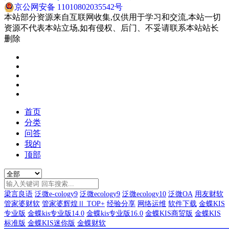
京公网安备 11010802035542号
本站部分资源来自互联网收集,仅供用于学习和交流,本站一切
资源不代表本站立场,如有侵权、后门、不妥请联系本站站长
删除
首页
分类
问答
我的
顶部
梁言良语
泛微e-cology9
泛微ecology9
泛微ecology10
泛微OA
用友财软
管家婆财软
管家婆辉煌Ⅱ TOP+
经验分享
网络运维
软件下载
金蝶KIS
专业版
金蝶kis专业版14.0
金蝶kis专业版16.0
金蝶KIS商贸版
金蝶KIS
标准版
金蝶KIS迷你版
金蝶财软