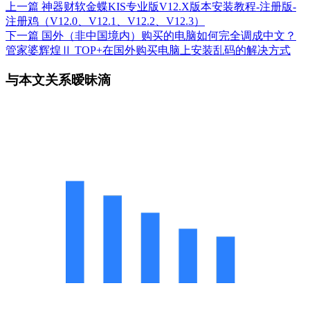
上一篇
神器财软金蝶KIS专业版V12.X版本安装教程-注册版-
注册鸡（V12.0、V12.1、V12.2、V12.3）
下一篇
国外（非中国境内）购买的电脑如何完全调成中文？
管家婆辉煌Ⅱ TOP+在国外购买电脑上安装乱码的解决方式
与本文关系暧昧滴