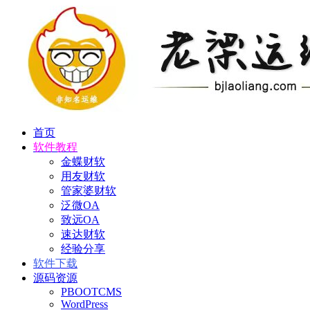
首页
软件教程
金蝶财软
用友财软
管家婆财软
泛微OA
致远OA
速达财软
经验分享
软件下载
源码资源
PBOOTCMS
WordPress