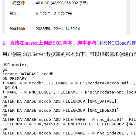
2、直接在master上创建SQL脚本，脚本参考
(
用友NCCloud创
用户创建 SQLServer 数据库的脚本如下。可以根据需求创
USE master;

go

create DATABASE nccdb

ON PRIMARY

( NAME = N'nccdb', FILENAME = N'D:\nccdata\nccdb.mdf' ,
LOG ON

( NAME = N'NNC_LOG01', FILENAME = N'D:\nccdata\nnc_log0
go

ALTER DATABASE nccdb ADD FILEGROUP [NNC_DATA01]

go

ALTER DATABASE nccdb ADD FILEGROUP [NNC_INDEX01]

go

ALTER DATABASE nccdb ADD FILE(NAME = N'nnc_data01', FIL
FILEGROWTH = 200,MAXSIZE = UNLIMITED) TO FILEGROUP [NNC
go

ALTER DATABASE nccdb ADD FILE(NAME = N'nnc_index01', FI