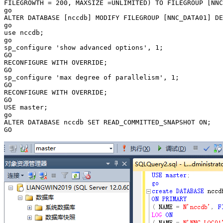
FILEGROWTH = 200, MAXSIZE =UNLIMITED) TO FILEGROUP [NNC
go

ALTER DATABASE [nccdb] MODIFY FILEGROUP [NNC_DATA01] DE
go

use nccdb;

go

sp_configure 'show advanced options', 1;

GO

RECONFIGURE WITH OVERRIDE;

GO

sp_configure 'max degree of parallelism', 1;

GO

RECONFIGURE WITH OVERRIDE;

GO

USE master;

go

ALTER DATABASE nccdb SET READ_COMMITTED_SNAPSHOT ON;

GO