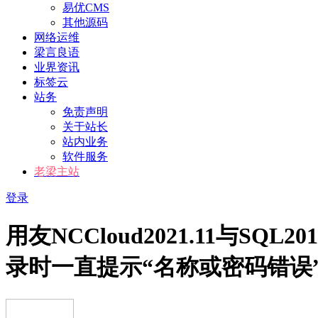
易优CMS
其他源码
网络运维
梁言良语
业界资讯
标签云
站务
免责声明
关于站长
站内业务
软件服务
老梁主站
登录
用友NCCloud2021.11与SQL
录时一直提示“名称或密码错误