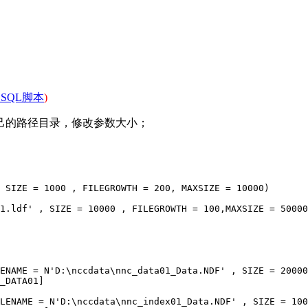
建SQL脚本
)
建自己的路径目录，修改参数大小；
 SIZE = 1000 , FILEGROWTH = 200, MAXSIZE = 10000)

1.ldf' , SIZE = 10000 , FILEGROWTH = 100,MAXSIZE = 50000
ENAME = N'D:\nccdata\nnc_data01_Data.NDF' , SIZE = 20000
_DATA01]

LENAME = N'D:\nccdata\nnc_index01_Data.NDF' , SIZE = 100