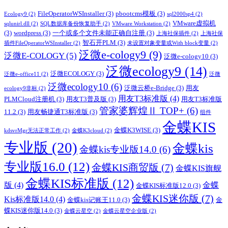
FileOperatorWSInstaller
(3)
pbootcms模板
(3)
Ecology9
(2)
sql2000sp4
(2)
VMware虚拟机
sqlunirl.dll
(2)
SQL数据库备份恢复助手
(2)
VMware Workstation
(2)
(3)
wordpress
(3)
一个或多个文件未能正确自注册
(3)
上海社保插件
(2)
上海社保
智石开PLM
(3)
插件FileOperatorWSInstaller
(2)
未设置对象变量或With block变量
(2)
泛微e-cology9
(9)
泛微E-COLOGY
(5)
泛微e-cology10
(3)
泛微ecology9
(14)
泛微ECOLOGY
(3)
泛微e-office11
(2)
泛微
泛微ecology10
(6)
泛微云桥e-Bridge
(3)
用友
ecology9非标
(2)
用友T3标准版
(4)
PLMCloud注册机
(3)
用友T3普及版
(3)
用友T3标准版
管家婆辉煌Ⅱ TOP+
(6)
11.2
(3)
用友畅捷通T3标准版
(3)
组件
金蝶KIS
金蝶K3WISE
(3)
kdsvrMgr无法正常工作
(2)
金蝶K3cloud
(2)
专业版
(20)
金蝶kis
金蝶kis专业版14.0
(6)
专业版16.0
(12)
金蝶KIS商贸版
(7)
金蝶KIS旗舰
金蝶KIS标准版
(12)
版
(4)
金蝶
金蝶KIS标准版12.0
(3)
金蝶KIS迷你版
(7)
Kis标准版14.0
(4)
金蝶kis记账王11.0
(3)
金
蝶KIS迷你版14.0
(3)
金蝶云星空
(2)
金蝶云星空企业版
(2)