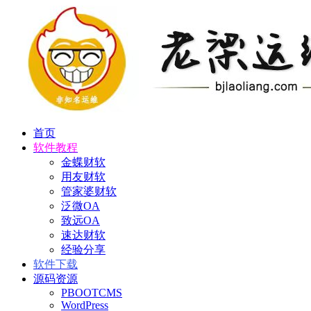
首页
软件教程
金蝶财软
用友财软
管家婆财软
泛微OA
致远OA
速达财软
经验分享
软件下载
源码资源
PBOOTCMS
WordPress