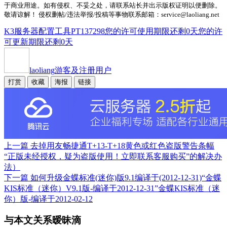
于商业用途。如有侵权、不妥之处，请联系站长并出示版权证明以便删除。
敬请谅解！ 侵权删帖/违法举报/投稿等事物联系邮箱：service@laoliang.net
K3服务器配置工具
PT137298
您的许可使用期限还剩0天
您的许
可更新期限还剩0天
laoliang
游客及注册用户
打赏
收藏
海报
链接
上一篇
去掉用友畅捷通T+13-T+18黄色或红色盗版警告条幅
“正版未经授权，疑为盗版使用！立即联系客服购买”的解决办
法）
下一篇
如何升级金蝶标准(迷你)版9.1编译于(2012-12-31)“金蝶
KIS标准（迷你）V9.1版-编译于2012-12-31”金蝶KIS标准（迷
你）版-编译于2012-02-12
与本文关系暧昧滴