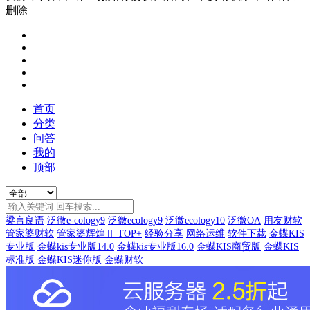
删除
首页
分类
问答
我的
顶部
梁言良语
泛微e-cology9
泛微ecology9
泛微ecology10
泛微OA
用友财软
管家婆财软
管家婆辉煌Ⅱ TOP+
经验分享
网络运维
软件下载
金蝶KIS
专业版
金蝶kis专业版14.0
金蝶kis专业版16.0
金蝶KIS商贸版
金蝶KIS
标准版
金蝶KIS迷你版
金蝶财软