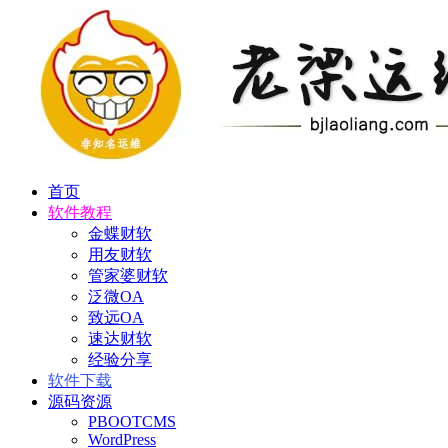
首页
软件教程
金蝶财软
用友财软
管家婆财软
泛微OA
致远OA
速达财软
经验分享
软件下载
源码资源
PBOOTCMS
WordPress