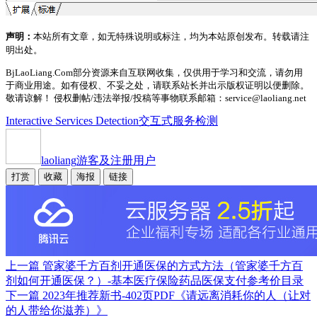
声明：
本站所有文章，如无特殊说明或标注，均为本站原创发布。转载请注
明出处。
BjLaoLiang.Com部分资源来自互联网收集，仅供用于学习和交流，请勿用
于商业用途。如有侵权、不妥之处，请联系站长并出示版权证明以便删除。
敬请谅解！ 侵权删帖/违法举报/投稿等事物联系邮箱：service@laoliang.net
Interactive Services Detection
交互式服务检测
laoliang
游客及注册用户
打赏
收藏
海报
链接
上一篇
管家婆千方百剂开通医保的方式方法（管家婆千方百
剂如何开通医保？）-基本医疗保险药品医保支付参考价目录
下一篇
2023年推荐新书-402页PDF《请远离消耗你的人（让对
的人带给你滋养）》