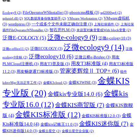
FileOperatorWSInstaller
(3)
pbootcms模板
(3)
Ecology9
(2)
sql2000sp4
(2)
VMware虚拟机
sqlunirl.dll
(2)
SQL数据库备份恢复助手
(2)
VMware Workstation
(2)
(3)
wordpress
(3)
一个或多个文件未能正确自注册
(3)
上海社保插件
(2)
上海社保
智石开PLM
(3)
插件FileOperatorWSInstaller
(2)
未设置对象变量或With block变量
(2)
泛微e-cology9
(9)
泛微E-COLOGY
(5)
泛微e-cology10
(3)
泛微ecology9
(14)
泛微ECOLOGY
(3)
泛微e-office11
(2)
泛微
泛微ecology10
(6)
泛微云桥e-Bridge
(3)
用友
ecology9非标
(2)
用友T3标准版
(4)
PLMCloud注册机
(3)
用友T3普及版
(3)
用友T3标准版
管家婆辉煌Ⅱ TOP+
(6)
11.2
(3)
用友畅捷通T3标准版
(3)
组件
金蝶KIS
金蝶K3WISE
(3)
kdsvrMgr无法正常工作
(2)
金蝶K3cloud
(2)
专业版
(20)
金蝶kis
金蝶kis专业版14.0
(6)
专业版16.0
(12)
金蝶KIS商贸版
(7)
金蝶KIS旗舰
金蝶KIS标准版
(12)
版
(4)
金蝶
金蝶KIS标准版12.0
(3)
金蝶KIS迷你版
(7)
Kis标准版14.0
(4)
金蝶kis记账王11.0
(3)
金
蝶KIS迷你版14.0
(3)
金蝶云星空
(2)
金蝶云星空企业版
(2)