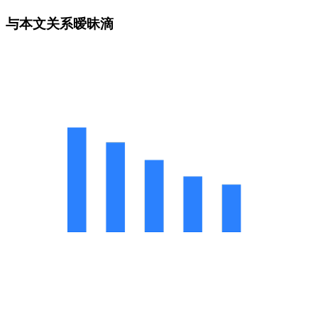
与本文关系暧昧滴