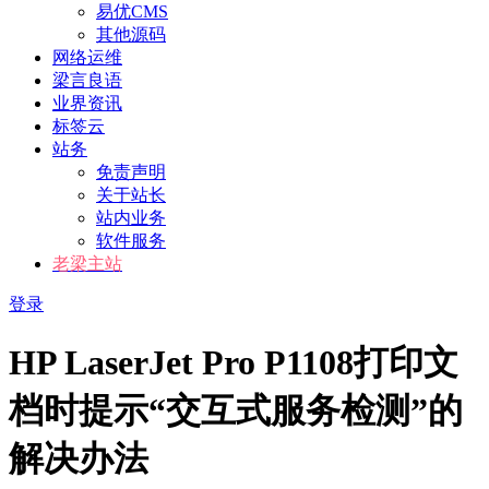
易优CMS
其他源码
网络运维
梁言良语
业界资讯
标签云
站务
免责声明
关于站长
站内业务
软件服务
老梁主站
登录
HP LaserJet Pro P1108打印文
档时提示“交互式服务检测”的
解决办法