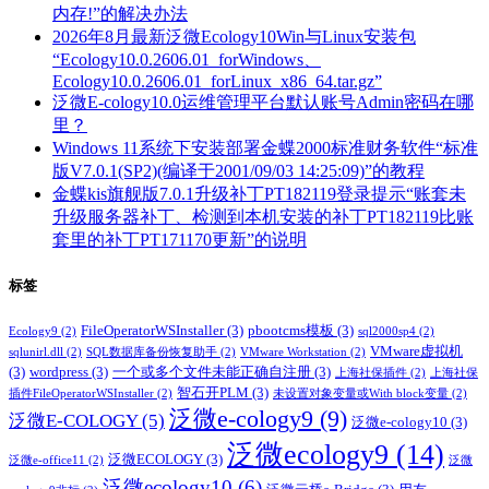
内存!”的解决办法
2026年8月最新泛微Ecology10Win与Linux安装包
“Ecology10.0.2606.01_forWindows、
Ecology10.0.2606.01_forLinux_x86_64.tar.gz”
泛微E-cology10.0运维管理平台默认账号Admin密码在哪
里？
Windows 11系统下安装部署金蝶2000标准财务软件“标准
版V7.0.1(SP2)(编译于2001/09/03 14:25:09)”的教程
金蝶kis旗舰版7.0.1升级补丁PT182119登录提示“账套未
升级服务器补丁、检测到本机安装的补丁PT182119比账
套里的补丁PT171170更新”的说明
标签
FileOperatorWSInstaller
(3)
pbootcms模板
(3)
Ecology9
(2)
sql2000sp4
(2)
VMware虚拟机
sqlunirl.dll
(2)
SQL数据库备份恢复助手
(2)
VMware Workstation
(2)
(3)
wordpress
(3)
一个或多个文件未能正确自注册
(3)
上海社保插件
(2)
上海社保
智石开PLM
(3)
插件FileOperatorWSInstaller
(2)
未设置对象变量或With block变量
(2)
泛微e-cology9
(9)
泛微E-COLOGY
(5)
泛微e-cology10
(3)
泛微ecology9
(14)
泛微ECOLOGY
(3)
泛微e-office11
(2)
泛微
泛微ecology10
(6)