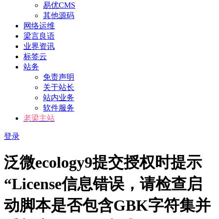
易优CMS
其他源码
网络运维
梁言良语
业界资讯
标签云
站务
免责声明
关于站长
站内业务
软件服务
老梁主站
登录
泛微ecology9提交授权时提示
“License信息错误，请检查启
动脚本是否包含GBK字符集并