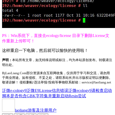
PS：Win系统下，直接去ecology/license 目录下删除License文
件重新上传即可！
这样重启一下电脑，然后就可以愉快的使用啦！
声明：
本站所有文章，如无特殊说明或标注，均为本站原创发布。转载请注
明出处。
BjLaoLiang.Com部分资源来自互联网收集，仅供用于学习和交流，请勿用
于商业用途。如有侵权、不妥之处，请联系站长并出示版权证明以便删除。
敬请谅解！ 侵权删帖/违法举报/投稿等事物联系邮箱：service@laoliang.net
泛微e-cology9
泛微E9License信息错误
泛微ecology9
请检查启动
脚本是否包含GBK字符集并重新启动Resin尝试
laoliang
游客及注册用户