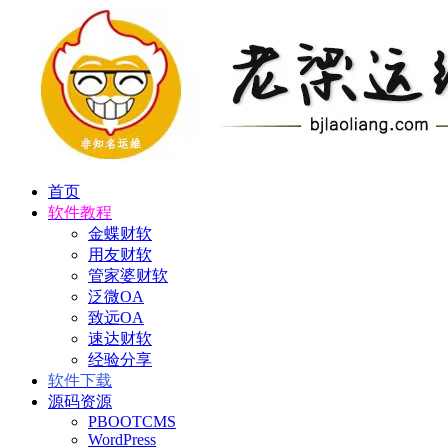
首页
软件教程
金蝶财软
用友财软
管家婆财软
泛微OA
致远OA
速达财软
经验分享
软件下载
源码资源
PBOOTCMS
WordPress