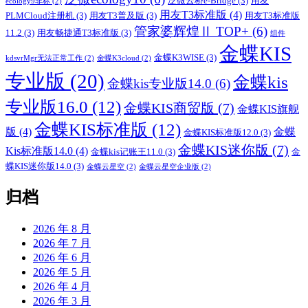
泛微云桥e-Bridge
(3)
用友
ecology9非标
(2)
用友T3标准版
(4)
PLMCloud注册机
(3)
用友T3普及版
(3)
用友T3标准版
管家婆辉煌Ⅱ TOP+
(6)
11.2
(3)
用友畅捷通T3标准版
(3)
组件
金蝶KIS
金蝶K3WISE
(3)
kdsvrMgr无法正常工作
(2)
金蝶K3cloud
(2)
专业版
(20)
金蝶kis
金蝶kis专业版14.0
(6)
专业版16.0
(12)
金蝶KIS商贸版
(7)
金蝶KIS旗舰
金蝶KIS标准版
(12)
版
(4)
金蝶
金蝶KIS标准版12.0
(3)
金蝶KIS迷你版
(7)
Kis标准版14.0
(4)
金蝶kis记账王11.0
(3)
金
蝶KIS迷你版14.0
(3)
金蝶云星空
(2)
金蝶云星空企业版
(2)
归档
2026 年 8 月
2026 年 7 月
2026 年 6 月
2026 年 5 月
2026 年 4 月
2026 年 3 月