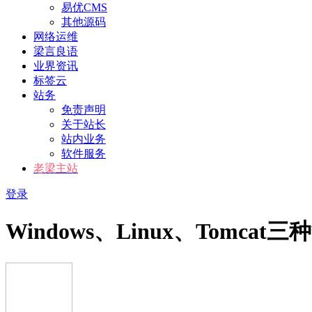
易优CMS
其他源码
网络运维
梁言良语
业界资讯
标签云
站务
免责声明
关于站长
站内业务
软件服务
老梁主站
登录
Windows、Linux、Tomcat三种泛