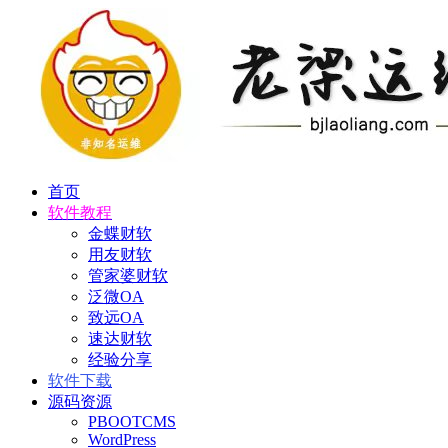
首页
软件教程
金蝶财软
用友财软
管家婆财软
泛微OA
致远OA
速达财软
经验分享
软件下载
源码资源
PBOOTCMS
WordPress