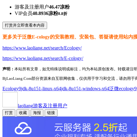
游客及注册用户
46.47凉粉
VIP会员
40.8936凉粉
8.8折
打赏并立即查看本内容
更多关于泛微E-cology的安装教程、安装包、答疑请使用站
https://www.laoliang.net/search/Ecology/
https://www.laoliang.net/search/E-cology/
声明：
本站所有文章，如无特殊说明或标注，均为本站原创发布。转载请注
BjLaoLiang.Com部分资源来自互联网收集，仅供用于学习和交流，请勿用于商
Ecology9
jdk-8u151-linux-x64
jdk-8u151-windows-x64
泛微ecology9
laoliang
游客及注册用户
打赏
收藏
海报
链接