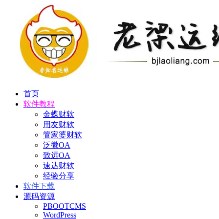
首页
软件教程
金蝶财软
用友财软
管家婆财软
泛微OA
致远OA
速达财软
经验分享
软件下载
源码资源
PBOOTCMS
WordPress