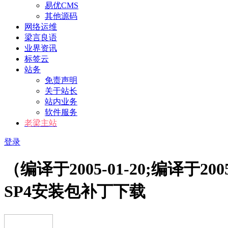
易优CMS
其他源码
网络运维
梁言良语
业界资讯
标签云
站务
免责声明
关于站长
站内业务
软件服务
老梁主站
登录
（编译于2005-01-20;编译于2005
SP4安装包补丁下载