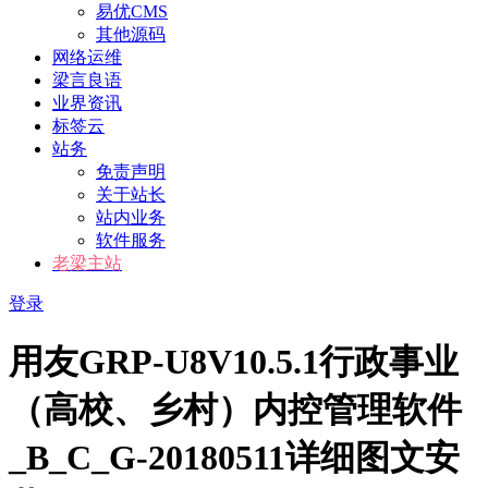
易优CMS
其他源码
网络运维
梁言良语
业界资讯
标签云
站务
免责声明
关于站长
站内业务
软件服务
老梁主站
登录
用友GRP-U8V10.5.1行政事业
（高校、乡村）内控管理软件
_B_C_G-20180511详细图文安