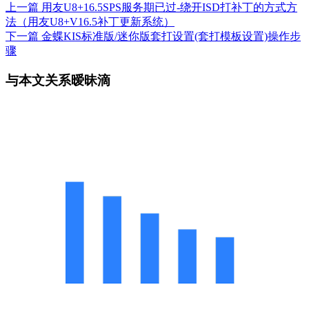
上一篇
用友U8+16.5SPS服务期已过-绕开ISD打补丁的方式方
法（用友U8+V16.5补丁更新系统）
下一篇
金蝶KIS标准版/迷你版套打设置(套打模板设置)操作步
骤
与本文关系暧昧滴