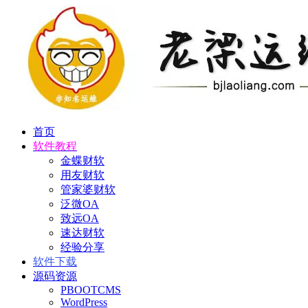
首页
软件教程
金蝶财软
用友财软
管家婆财软
泛微OA
致远OA
速达财软
经验分享
软件下载
源码资源
PBOOTCMS
WordPress