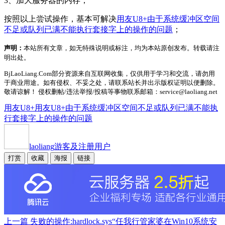
3、加大服务器的内存；
按照以上尝试操作，基本可解决
用友U8+由于系统缓冲区空间
不足或队列已满不能执行套接字上的操作的问题
；
声明：
本站所有文章，如无特殊说明或标注，均为本站原创发布。转载请注
明出处。
BjLaoLiang.Com部分资源来自互联网收集，仅供用于学习和交流，请勿用
于商业用途。如有侵权、不妥之处，请联系站长并出示版权证明以便删除。
敬请谅解！ 侵权删帖/违法举报/投稿等事物联系邮箱：service@laoliang.net
用友U8+
用友U8+由于系统缓冲区空间不足或队列已满不能执
行套接字上的操作的问题
laoliang
游客及注册用户
打赏
收藏
海报
链接
上一篇
失败的操作:hardlock.sys“任我行管家婆在Win10系统安