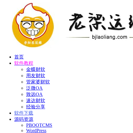
首页
软件教程
金蝶财软
用友财软
管家婆财软
泛微OA
致远OA
速达财软
经验分享
软件下载
源码资源
PBOOTCMS
WordPress