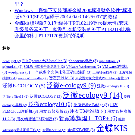
里？
Windows 11系统下安装部署金蝶2000标准财务软件“标准
版V7.0.1(SP2)(编译于2001/09/03 14:25:09)”的教程
金蝶kis旗舰版7.0.1升级补丁PT182119登录提示“账套未
升级服务器补丁、检测到本机安装的补丁PT182119比账
套里的补丁PT171170更新”的说明
标签
FileOperatorWSInstaller
(3)
pbootcms模板
(3)
Ecology9
(2)
sql2000sp4
(2)
VMware虚拟机
sqlunirl.dll
(2)
SQL数据库备份恢复助手
(2)
VMware Workstation
(2)
(3)
wordpress
(3)
一个或多个文件未能正确自注册
(3)
上海社保插件
(2)
上海社保
智石开PLM
(3)
插件FileOperatorWSInstaller
(2)
未设置对象变量或With block变量
(2)
泛微e-cology9
(9)
泛微E-COLOGY
(5)
泛微e-cology10
(3)
泛微ecology9
(14)
泛微ECOLOGY
(3)
泛微e-office11
(2)
泛微
泛微ecology10
(6)
泛微云桥e-Bridge
(3)
用友
ecology9非标
(2)
用友T3标准版
(4)
PLMCloud注册机
(3)
用友T3普及版
(3)
用友T3标准版
管家婆辉煌Ⅱ TOP+
(6)
11.2
(3)
用友畅捷通T3标准版
(3)
组件
金蝶KIS
金蝶K3WISE
(3)
kdsvrMgr无法正常工作
(2)
金蝶K3cloud
(2)