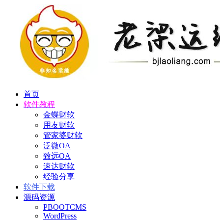
首页
软件教程
金蝶财软
用友财软
管家婆财软
泛微OA
致远OA
速达财软
经验分享
软件下载
源码资源
PBOOTCMS
WordPress