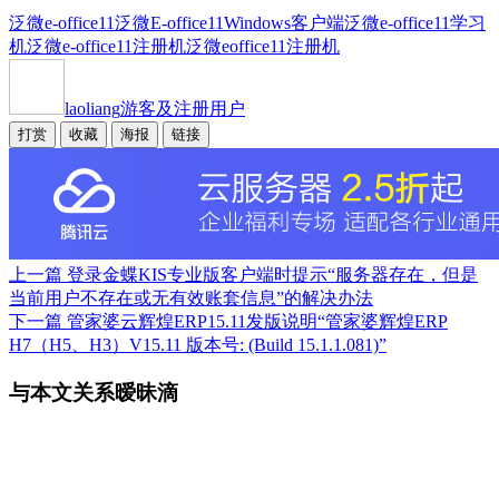
泛微e-office11
泛微E-office11Windows客户端
泛微e-office11学习
机
泛微e-office11注册机
泛微eoffice11注册机
laoliang
游客及注册用户
打赏
收藏
海报
链接
上一篇
登录金蝶KIS专业版客户端时提示“服务器存在，但是
当前用户不存在或无有效账套信息”的解决办法
下一篇
管家婆云辉煌ERP15.11发版说明“管家婆辉煌ERP
H7（H5、H3）V15.11 版本号: (Build 15.1.1.081)”
与本文关系暧昧滴