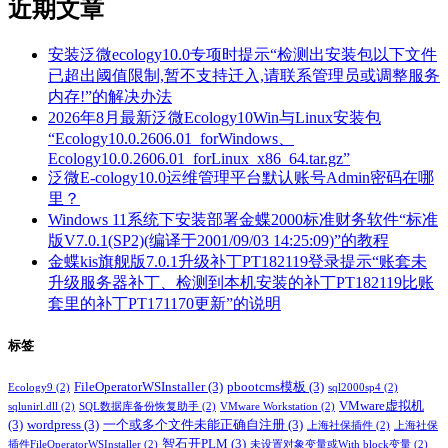
近期文章
安装泛微ecology10.0专项时提示“检测出安装包以下文件
已超出阈值限制,暂不支持迁入,请联系管理员或调整服务
内存!”的解决办法
2026年8月最新泛微Ecology10Win与Linux安装包
“Ecology10.0.2606.01_forWindows、
Ecology10.0.2606.01_forLinux_x86_64.tar.gz”
泛微E-cology10.0运维管理平台默认账号Admin密码在哪
里？
Windows 11系统下安装部署金蝶2000标准财务软件“标准
版V7.0.1(SP2)(编译于2001/09/03 14:25:09)”的教程
金蝶kis旗舰版7.0.1升级补丁PT182119登录提示“账套未
升级服务器补丁、检测到本机安装的补丁PT182119比账
套里的补丁PT171170更新”的说明
标签
FileOperatorWSInstaller
(3)
pbootcms模板
(3)
Ecology9
(2)
sql2000sp4
(2)
VMware虚拟机
sqlunirl.dll
(2)
SQL数据库备份恢复助手
(2)
VMware Workstation
(2)
(3)
wordpress
(3)
一个或多个文件未能正确自注册
(3)
上海社保插件
(2)
上海社保
智石开PLM
(3)
插件FileOperatorWSInstaller
(2)
未设置对象变量或With block变量
(2)