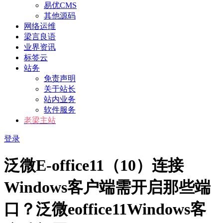
易优CMS
其他源码
网络运维
梁言良语
业界资讯
标签云
站务
免责声明
关于站长
站内业务
软件服务
老梁主站
登录
泛微E-office11（10）连接
Windows客户端需开启那些端
口？泛微eoffice11Windows客