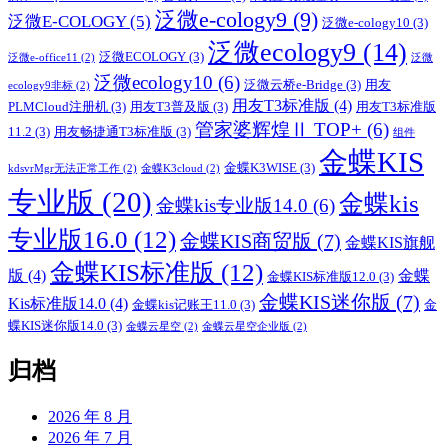
泛微e-cology9
(9)
泛微E-COLOGY
(5)
泛微e-cology10
(3)
泛微ecology9
(14)
泛微ECOLOGY
(3)
泛微e-office11
(2)
泛微
泛微ecology10
(6)
泛微云桥e-Bridge
(3)
用友
ecology9非标
(2)
用友T3标准版
(4)
PLMCloud注册机
(3)
用友T3普及版
(3)
用友T3标准版
管家婆辉煌Ⅱ TOP+
(6)
11.2
(3)
用友畅捷通T3标准版
(3)
组件
金蝶KIS
金蝶K3WISE
(3)
kdsvrMgr无法正常工作
(2)
金蝶K3cloud
(2)
专业版
(20)
金蝶kis
金蝶kis专业版14.0
(6)
专业版16.0
(12)
金蝶KIS商贸版
(7)
金蝶KIS旗舰
金蝶KIS标准版
(12)
版
(4)
金蝶
金蝶KIS标准版12.0
(3)
金蝶KIS迷你版
(7)
Kis标准版14.0
(4)
金蝶kis记账王11.0
(3)
金
蝶KIS迷你版14.0
(3)
金蝶云星空
(2)
金蝶云星空企业版
(2)
归档
2026 年 8 月
2026 年 7 月