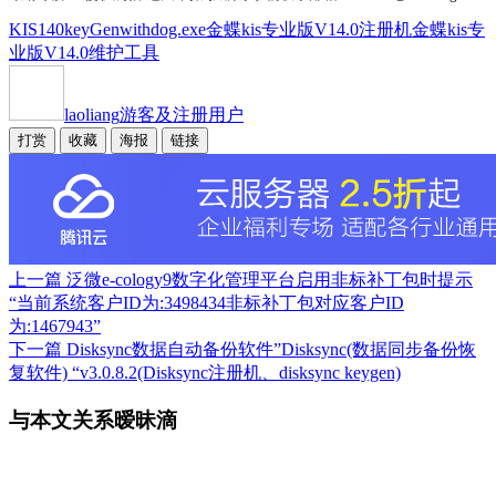
KIS140keyGenwithdog.exe
金蝶kis专业版V14.0注册机
金蝶kis专
业版V14.0维护工具
laoliang
游客及注册用户
打赏
收藏
海报
链接
上一篇
泛微e-cology9数字化管理平台启用非标补丁包时提示
“当前系统客户ID为:3498434非标补丁包对应客户ID
为:1467943”
下一篇
Disksync数据自动备份软件”Disksync(数据同步备份恢
复软件) “v3.0.8.2(Disksync注册机、disksync keygen)
与本文关系暧昧滴