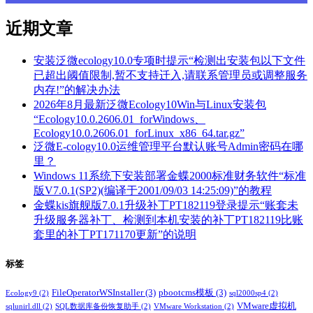
近期文章
安装泛微ecology10.0专项时提示“检测出安装包以下文件
已超出阈值限制,暂不支持迁入,请联系管理员或调整服务
内存!”的解决办法
2026年8月最新泛微Ecology10Win与Linux安装包
“Ecology10.0.2606.01_forWindows、
Ecology10.0.2606.01_forLinux_x86_64.tar.gz”
泛微E-cology10.0运维管理平台默认账号Admin密码在哪
里？
Windows 11系统下安装部署金蝶2000标准财务软件“标准
版V7.0.1(SP2)(编译于2001/09/03 14:25:09)”的教程
金蝶kis旗舰版7.0.1升级补丁PT182119登录提示“账套未
升级服务器补丁、检测到本机安装的补丁PT182119比账
套里的补丁PT171170更新”的说明
标签
FileOperatorWSInstaller
(3)
pbootcms模板
(3)
Ecology9
(2)
sql2000sp4
(2)
VMware虚拟机
sqlunirl.dll
(2)
SQL数据库备份恢复助手
(2)
VMware Workstation
(2)