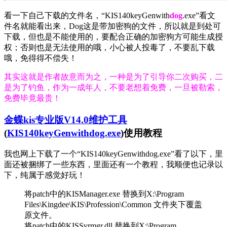
看一下自己下载的文件名，“KIS140keyGenwith
dog
.exe”看文
件名就能看出来，Dog这是带加密狗的文件，所以就是到处可
下载，但也是不能使用的，要配合正确的加密狗方可能生成授
权；否则也是无法使用的哦，小心被人投毒了，不要乱下载
哦，免得得不偿失！
其实这就是作者故意而为之，一种是为了引导你二次购买，二
是为了钓鱼，作为一成年人，不要老想着免费，一旦被勒索，
免费毕竟最贵！
金蝶kis专业版V14.0维护工具
(
KIS140keyGenwithdog.exe
)使用教程
我也网上下载了一个“KIS140keyGenwithdog.exe”看了以下，里
面还被捆绑了一些东西，里面还有一个教程，我顺便也记录以
下，纯属于感觉好玩！
将patch中的KISManager.exe 替换到X:\Program
Files\Kingdee\KIS\Profession\Common 文件夹下覆盖
原文件。
将patch中的KISSvrmgr.dll 替换到X:\Program