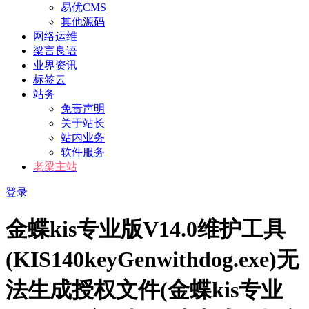
易优CMS
其他源码
网络运维
梁言良语
业界资讯
标签云
站务
免责声明
关于站长
站内业务
软件服务
老梁主站
登录
金蝶kis专业版V14.0维护工具
(KIS140keyGenwithdog.exe)无
法生成授权文件(金蝶kis专业