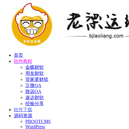
首页
软件教程
金蝶财软
用友财软
管家婆财软
泛微OA
致远OA
速达财软
经验分享
软件下载
源码资源
PBOOTCMS
WordPress