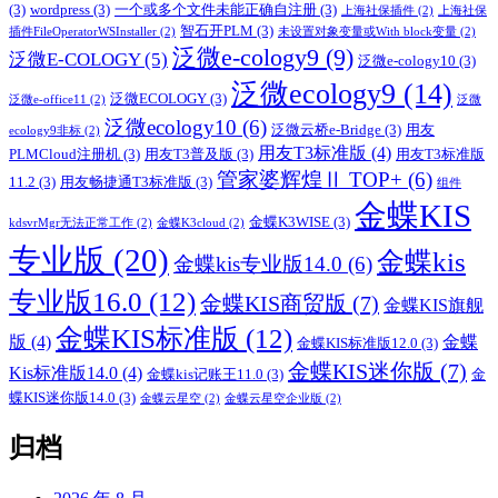
(3)
wordpress
(3)
一个或多个文件未能正确自注册
(3)
上海社保插件
(2)
上海社保
智石开PLM
(3)
插件FileOperatorWSInstaller
(2)
未设置对象变量或With block变量
(2)
泛微e-cology9
(9)
泛微E-COLOGY
(5)
泛微e-cology10
(3)
泛微ecology9
(14)
泛微ECOLOGY
(3)
泛微e-office11
(2)
泛微
泛微ecology10
(6)
泛微云桥e-Bridge
(3)
用友
ecology9非标
(2)
用友T3标准版
(4)
PLMCloud注册机
(3)
用友T3普及版
(3)
用友T3标准版
管家婆辉煌Ⅱ TOP+
(6)
11.2
(3)
用友畅捷通T3标准版
(3)
组件
金蝶KIS
金蝶K3WISE
(3)
kdsvrMgr无法正常工作
(2)
金蝶K3cloud
(2)
专业版
(20)
金蝶kis
金蝶kis专业版14.0
(6)
专业版16.0
(12)
金蝶KIS商贸版
(7)
金蝶KIS旗舰
金蝶KIS标准版
(12)
版
(4)
金蝶
金蝶KIS标准版12.0
(3)
金蝶KIS迷你版
(7)
Kis标准版14.0
(4)
金蝶kis记账王11.0
(3)
金
蝶KIS迷你版14.0
(3)
金蝶云星空
(2)
金蝶云星空企业版
(2)
归档