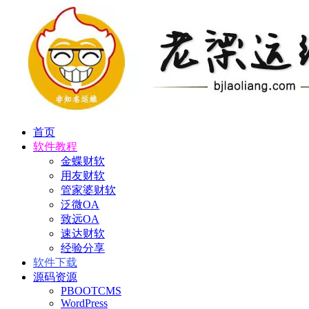
首页
软件教程
金蝶财软
用友财软
管家婆财软
泛微OA
致远OA
速达财软
经验分享
软件下载
源码资源
PBOOTCMS
WordPress