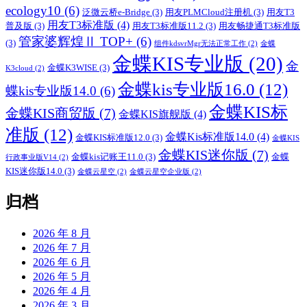
ecology10
(6)
泛微云桥e-Bridge
(3)
用友PLMCloud注册机
(3)
用友T3
用友T3标准版
(4)
普及版
(3)
用友T3标准版11.2
(3)
用友畅捷通T3标准版
管家婆辉煌Ⅱ TOP+
(6)
(3)
组件kdsvrMgr无法正常工作
(2)
金蝶
金蝶KIS专业版
(20)
金
金蝶K3WISE
(3)
K3cloud
(2)
金蝶kis专业版16.0
(12)
蝶kis专业版14.0
(6)
金蝶KIS标
金蝶KIS商贸版
(7)
金蝶KIS旗舰版
(4)
准版
(12)
金蝶Kis标准版14.0
(4)
金蝶KIS标准版12.0
(3)
金蝶KIS
金蝶KIS迷你版
(7)
金蝶kis记账王11.0
(3)
金蝶
行政事业版V14
(2)
KIS迷你版14.0
(3)
金蝶云星空
(2)
金蝶云星空企业版
(2)
归档
2026 年 8 月
2026 年 7 月
2026 年 6 月
2026 年 5 月
2026 年 4 月
2026 年 3 月