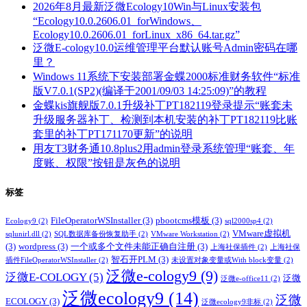
2026年8月最新泛微Ecology10Win与Linux安装包
“Ecology10.0.2606.01_forWindows、
Ecology10.0.2606.01_forLinux_x86_64.tar.gz”
泛微E-cology10.0运维管理平台默认账号Admin密码在哪
里？
Windows 11系统下安装部署金蝶2000标准财务软件“标准
版V7.0.1(SP2)(编译于2001/09/03 14:25:09)”的教程
金蝶kis旗舰版7.0.1升级补丁PT182119登录提示“账套未
升级服务器补丁、检测到本机安装的补丁PT182119比账
套里的补丁PT171170更新”的说明
用友T3财务通10.8plus2用admin登录系统管理“账套、年
度账、权限”按钮是灰色的说明
标签
FileOperatorWSInstaller
(3)
pbootcms模板
(3)
Ecology9
(2)
sql2000sp4
(2)
VMware虚拟机
sqlunirl.dll
(2)
SQL数据库备份恢复助手
(2)
VMware Workstation
(2)
(3)
wordpress
(3)
一个或多个文件未能正确自注册
(3)
上海社保插件
(2)
上海社保
智石开PLM
(3)
插件FileOperatorWSInstaller
(2)
未设置对象变量或With block变量
(2)
泛微e-cology9
(9)
泛微E-COLOGY
(5)
泛微
泛微e-office11
(2)
泛微ecology9
(14)
泛微
ECOLOGY
(3)
泛微ecology9非标
(2)