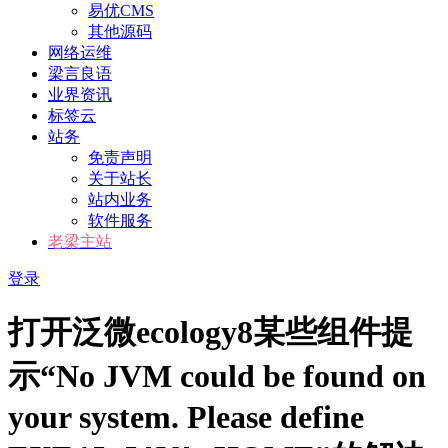
易优CMS
其他源码
网络运维
梁言良语
业界资讯
标签云
站务
免责声明
关于站长
站内业务
软件服务
老梁主站
登录
打开泛微ecology8某些组件提
示“No JVM could be found on
your system. Please define