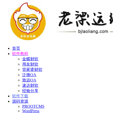
首页
软件教程
金蝶财软
用友财软
管家婆财软
泛微OA
致远OA
速达财软
经验分享
软件下载
源码资源
PBOOTCMS
WordPress