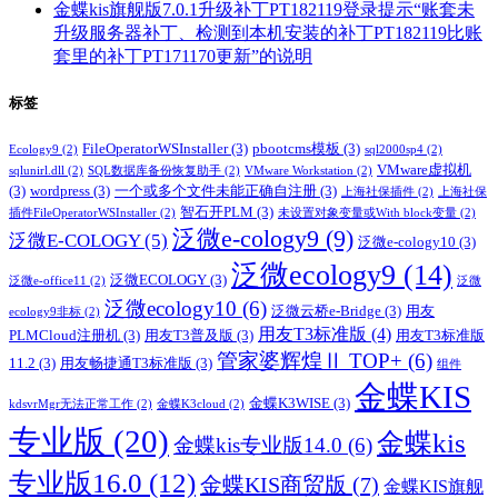
金蝶kis旗舰版7.0.1升级补丁PT182119登录提示“账套未
升级服务器补丁、检测到本机安装的补丁PT182119比账
套里的补丁PT171170更新”的说明
标签
FileOperatorWSInstaller
(3)
pbootcms模板
(3)
Ecology9
(2)
sql2000sp4
(2)
VMware虚拟机
sqlunirl.dll
(2)
SQL数据库备份恢复助手
(2)
VMware Workstation
(2)
(3)
wordpress
(3)
一个或多个文件未能正确自注册
(3)
上海社保插件
(2)
上海社保
智石开PLM
(3)
插件FileOperatorWSInstaller
(2)
未设置对象变量或With block变量
(2)
泛微e-cology9
(9)
泛微E-COLOGY
(5)
泛微e-cology10
(3)
泛微ecology9
(14)
泛微ECOLOGY
(3)
泛微e-office11
(2)
泛微
泛微ecology10
(6)
泛微云桥e-Bridge
(3)
用友
ecology9非标
(2)
用友T3标准版
(4)
PLMCloud注册机
(3)
用友T3普及版
(3)
用友T3标准版
管家婆辉煌Ⅱ TOP+
(6)
11.2
(3)
用友畅捷通T3标准版
(3)
组件
金蝶KIS
金蝶K3WISE
(3)
kdsvrMgr无法正常工作
(2)
金蝶K3cloud
(2)
专业版
(20)
金蝶kis
金蝶kis专业版14.0
(6)
专业版16.0
(12)
金蝶KIS商贸版
(7)
金蝶KIS旗舰