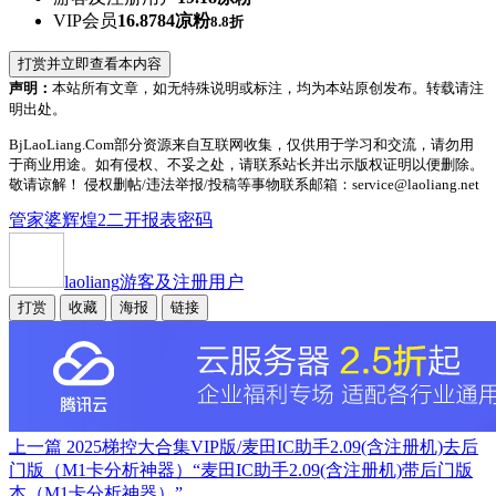
VIP会员
16.8784凉粉
8.8折
打赏并立即查看本内容
声明：
本站所有文章，如无特殊说明或标注，均为本站原创发布。转载请注
明出处。
BjLaoLiang.Com部分资源来自互联网收集，仅供用于学习和交流，请勿用
于商业用途。如有侵权、不妥之处，请联系站长并出示版权证明以便删除。
敬请谅解！ 侵权删帖/违法举报/投稿等事物联系邮箱：service@laoliang.net
管家婆辉煌2二开报表密码
laoliang
游客及注册用户
打赏
收藏
海报
链接
上一篇
2025梯控大合集VIP版/麦田IC助手2.09(含注册机)去后
门版（M1卡分析神器）“麦田IC助手2.09(含注册机)带后门版
本（M1卡分析神器）”