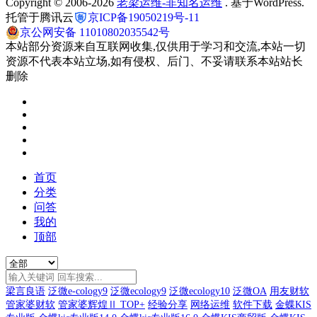
Copyright © 2006-2026
老梁运维-非知名运维
. 基于WordPress.
托管于腾讯云
京ICP备19050219号-11
京公网安备 11010802035542号
本站部分资源来自互联网收集,仅供用于学习和交流,本站一切
资源不代表本站立场,如有侵权、后门、不妥请联系本站站长
删除
首页
分类
问答
我的
顶部
梁言良语
泛微e-cology9
泛微ecology9
泛微ecology10
泛微OA
用友财软
管家婆财软
管家婆辉煌Ⅱ TOP+
经验分享
网络运维
软件下载
金蝶KIS