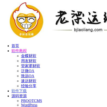
首页
软件教程
金蝶财软
用友财软
管家婆财软
泛微OA
致远OA
速达财软
经验分享
软件下载
源码资源
PBOOTCMS
WordPress