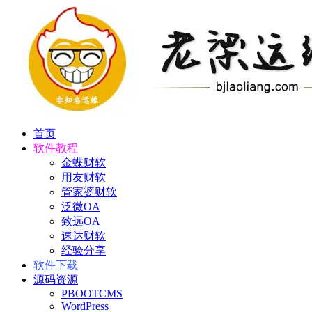
首页
软件教程
金蝶财软
用友财软
管家婆财软
泛微OA
致远OA
速达财软
经验分享
软件下载
源码资源
PBOOTCMS
WordPress