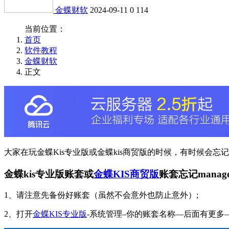
金蝶财软
2024-09-11
0
114
当前位置：
首页
软件教程
金蝶财软
正文
大家在玩金蝶Kis专业版或金蝶kis商贸版的时候，有时候会忘
金蝶kis专业版账套或
金蝶KIS商贸版
账套忘记mana
1、请注意先备份好账套（虽然不会意外也防止意外）;
2、打开
金蝶KIS专业版
-系统管理–你的账套名称—后面有更多