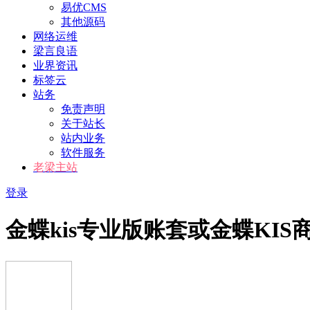
易优CMS
其他源码
网络运维
梁言良语
业界资讯
标签云
站务
免责声明
关于站长
站内业务
软件服务
老梁主站
登录
金蝶kis专业版账套或金蝶KIS