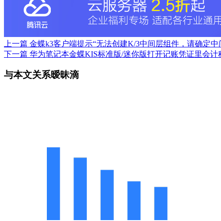
上一篇
金蝶k3客户端提示“无法创建K/3中间层组件，请确
下一篇
华为笔记本金蝶KIS标准版/迷你版打开记账凭证里会
与本文关系暧昧滴