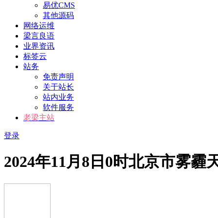
易优CMS
其他源码
网络运维
梁言良语
业界资讯
标签云
站务
免责声明
关于站长
站内业务
软件服务
老梁主站
登录
2024年11月8日0时北京市雾霾