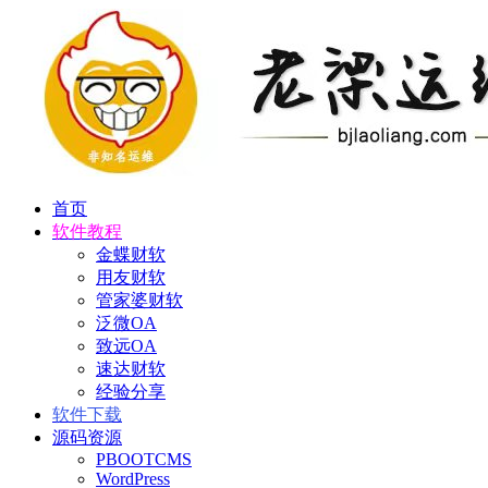
首页
软件教程
金蝶财软
用友财软
管家婆财软
泛微OA
致远OA
速达财软
经验分享
软件下载
源码资源
PBOOTCMS
WordPress