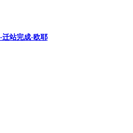
到期-迁站完成-欧耶