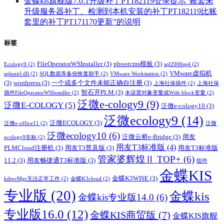
金蝶kis旗舰版7.0.1升级补丁PT182119登录提示“账套未
升级服务器补丁、检测到本机安装的补丁PT182119比账
套里的补丁PT171170更新”的说明
标签
FileOperatorWSInstaller
(3)
pbootcms模板
(3)
Ecology9
(2)
sql2000sp4
(2)
VMware虚拟机
sqlunirl.dll
(2)
SQL数据库备份恢复助手
(2)
VMware Workstation
(2)
(3)
wordpress
(3)
一个或多个文件未能正确自注册
(3)
上海社保插件
(2)
上海社保
智石开PLM
(3)
插件FileOperatorWSInstaller
(2)
未设置对象变量或With block变量
(2)
泛微e-cology9
(9)
泛微E-COLOGY
(5)
泛微e-cology10
(3)
泛微ecology9
(14)
泛微ECOLOGY
(3)
泛微e-office11
(2)
泛微
泛微ecology10
(6)
泛微云桥e-Bridge
(3)
用友
ecology9非标
(2)
用友T3标准版
(4)
PLMCloud注册机
(3)
用友T3普及版
(3)
用友T3标准版
管家婆辉煌Ⅱ TOP+
(6)
11.2
(3)
用友畅捷通T3标准版
(3)
组件
金蝶KIS
金蝶K3WISE
(3)
kdsvrMgr无法正常工作
(2)
金蝶K3cloud
(2)
专业版
(20)
金蝶kis
金蝶kis专业版14.0
(6)
专业版16.0
(12)
金蝶KIS商贸版
(7)
金蝶KIS旗舰