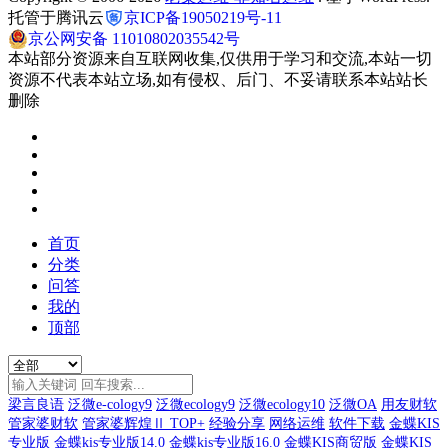
托管于腾讯云
京ICP备19050219号-11
京公网安备 11010802035542号
本站部分资源来自互联网收集,仅供用于学习和交流,本站一切
资源不代表本站立场,如有侵权、后门、不妥请联系本站站长
删除
首页
分类
问答
我的
顶部
梁言良语
泛微e-cology9
泛微ecology9
泛微ecology10
泛微OA
用友财软
管家婆财软
管家婆辉煌Ⅱ TOP+
经验分享
网络运维
软件下载
金蝶KIS
专业版
金蝶kis专业版14.0
金蝶kis专业版16.0
金蝶KIS商贸版
金蝶KIS