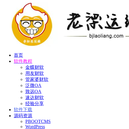
首页
软件教程
金蝶财软
用友财软
管家婆财软
泛微OA
致远OA
速达财软
经验分享
软件下载
源码资源
PBOOTCMS
WordPress