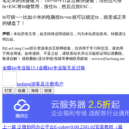
笔记本的快捷键为： ctrl+fn+F11反过账快捷键，当然也可按
fn+ESC将fn键禁用，按住fn，然后点按ESC，
fn可锁~~~比如小米的电脑按fn+esc就可以锁定fn，就变成正常
的键盘了！
声明：
本站所有文章，如无特殊说明或标注，均为本站原创发布。转载请注
明出处。
BjLaoLiang.Com部分资源来自互联网收集，仅供用于学习和交流，请勿用
于商业用途。如有侵权、不妥之处，请联系站长并出示版权证明以便删除。
敬请谅解！ 侵权删帖/违法举报/投稿等事物联系邮箱：service@laoliang.net
金蝶kis专业版15.1
金蝶kis专业版无反过账
laoliang
游客及注册用户
打赏
收藏
海报
链接
上一篇
泛微协同办公平台E-cology9.00.2501.02安装教程（最