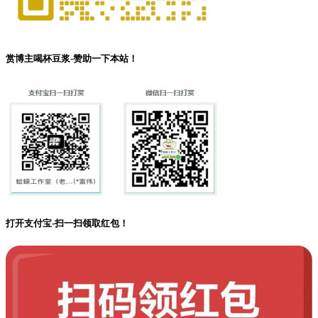
赏博主喝杯豆浆-赞助一下本站！
打开支付宝-扫一扫领取红包！