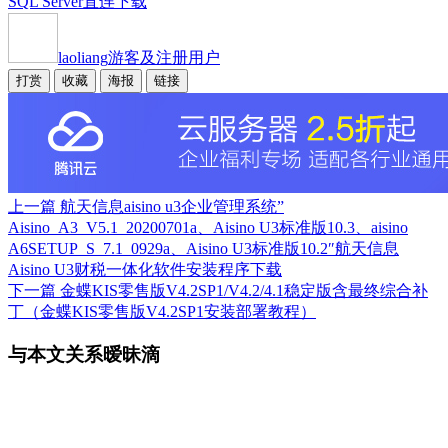
SQL Server直连下载
laoliang
游客及注册用户
打赏
收藏
海报
链接
上一篇
航天信息aisino u3企业管理系统”
Aisino_A3_V5.1_20200701a、Aisino U3标准版10.3、aisino
A6SETUP_S_7.1_0929a、Aisino U3标准版10.2″航天信息
Aisino U3财税一体化软件安装程序下载
下一篇
金蝶KIS零售版V4.2SP1/V4.2/4.1稳定版含最终综合补
丁（金蝶KIS零售版V4.2SP1安装部署教程）
与本文关系暧昧滴