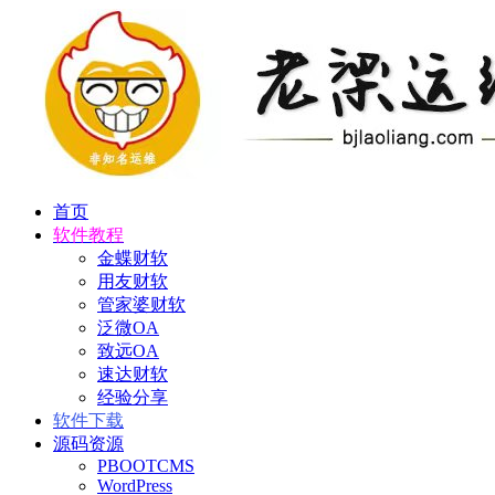
首页
软件教程
金蝶财软
用友财软
管家婆财软
泛微OA
致远OA
速达财软
经验分享
软件下载
源码资源
PBOOTCMS
WordPress