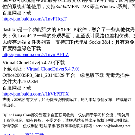
Serv-U可以说是在win服务器上最受欢迎的FTP客户端，因
位的系统都能使用，支持3x/9x/ME/NT/2K等全Windo
百度网盘下载
http://pan.baidu.com/s/1nvFHcgT
flashfxp是一个功能强大的 FXP/FTP 软件，融合了一些其
夹；像 LeapFTP 一样的外观界面，甚至设计思路也差相
以缓存远端文件夹列表，支持FTP代理及 Socks 3&4；具有
百度网盘绿色下载
http://pan.baidu.com/s/1nvmAPLZ
Virtual CloneDrive(5.4.7.0)下载
下载地址：
Virtual CloneDrive(5.4.7.0)
Office2003SP3_5in1_20140329 五合一绿色版下载 无毒无插件
文件大小:102.8M
百度网盘下载
http://pan.baidu.com/s/1kVbPBTX
声明：
本站所有文章，如无特殊说明或标注，均为本站原创发布。转载请注
明出处。
BjLaoLiang.Com部分资源来自互联网收集，仅供用于学习和交流，请勿用
于商业用途。如有侵权、不妥之处，请联系站长并出示版权证明以便删除。
敬请谅解！ 侵权删帖/违法举报/投稿等事物联系邮箱：service@laoliang.net