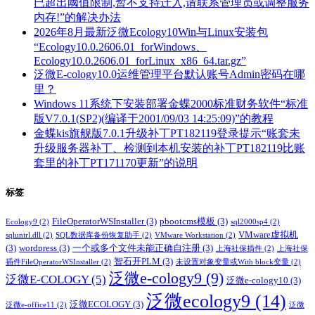
已超出阈值限制,暂不支持迁入,请联系管理员或调整服务
内存!”的解决办法
2026年8月最新泛微Ecology10Win与Linux安装包
“Ecology10.0.2606.01_forWindows、
Ecology10.0.2606.01_forLinux_x86_64.tar.gz”
泛微E-cology10.0运维管理平台默认账号Admin密码在哪
里？
Windows 11系统下安装部署金蝶2000标准财务软件“标准
版V7.0.1(SP2)(编译于2001/09/03 14:25:09)”的教程
金蝶kis旗舰版7.0.1升级补丁PT182119登录提示“账套未
升级服务器补丁、检测到本机安装的补丁PT182119比账
套里的补丁PT171170更新”的说明
标签
FileOperatorWSInstaller
(3)
pbootcms模板
(3)
Ecology9
(2)
sql2000sp4
(2)
VMware虚拟机
sqlunirl.dll
(2)
SQL数据库备份恢复助手
(2)
VMware Workstation
(2)
(3)
wordpress
(3)
一个或多个文件未能正确自注册
(3)
上海社保插件
(2)
上海社保
智石开PLM
(3)
插件FileOperatorWSInstaller
(2)
未设置对象变量或With block变量
(2)
泛微e-cology9
(9)
泛微E-COLOGY
(5)
泛微e-cology10
(3)
泛微ecology9
(14)
泛微ECOLOGY
(3)
泛微e-office11
(2)
泛微