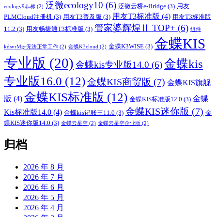
泛微ecology10
(6)
泛微云桥e-Bridge
(3)
用友
ecology9非标
(2)
用友T3标准版
(4)
PLMCloud注册机
(3)
用友T3普及版
(3)
用友T3标准版
管家婆辉煌Ⅱ TOP+
(6)
11.2
(3)
用友畅捷通T3标准版
(3)
组件
金蝶KIS
金蝶K3WISE
(3)
kdsvrMgr无法正常工作
(2)
金蝶K3cloud
(2)
专业版
(20)
金蝶kis
金蝶kis专业版14.0
(6)
专业版16.0
(12)
金蝶KIS商贸版
(7)
金蝶KIS旗舰
金蝶KIS标准版
(12)
版
(4)
金蝶
金蝶KIS标准版12.0
(3)
金蝶KIS迷你版
(7)
Kis标准版14.0
(4)
金蝶kis记账王11.0
(3)
金
蝶KIS迷你版14.0
(3)
金蝶云星空
(2)
金蝶云星空企业版
(2)
归档
2026 年 8 月
2026 年 7 月
2026 年 6 月
2026 年 5 月
2026 年 4 月