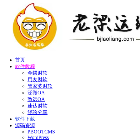
首页
软件教程
金蝶财软
用友财软
管家婆财软
泛微OA
致远OA
速达财软
经验分享
软件下载
源码资源
PBOOTCMS
WordPress