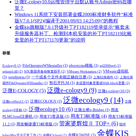
泛微E-cology10.0运维管理平台默认账号Admin密码在哪
里？
Windows 11系统下安装部署金蝶2000标准财务软件“标准
版V7.0.1(SP2)(编译于2001/09/03 14:25:09)”的教程
金蝶kis旗舰版7.0.1升级补丁PT182119登录提示“账套未
升级服务器补丁、检测到本机安装的补丁PT182119比账
套里的补丁PT171170更新”的说明
标签
FileOperatorWSInstaller
(3)
pbootcms模板
(3)
Ecology9
(2)
sql2000sp4
(2)
VMware虚拟机
sqlunirl.dll
(2)
SQL数据库备份恢复助手
(2)
VMware Workstation
(2)
(3)
wordpress
(3)
一个或多个文件未能正确自注册
(3)
上海社保插件
(2)
上海社保
智石开PLM
(3)
插件FileOperatorWSInstaller
(2)
未设置对象变量或With block变量
(2)
泛微e-cology9
(9)
泛微E-COLOGY
(5)
泛微e-cology10
(3)
泛微ecology9
(14)
泛微ECOLOGY
(3)
泛微e-office11
(2)
泛微
泛微ecology10
(6)
泛微云桥e-Bridge
(3)
用友
ecology9非标
(2)
用友T3标准版
(4)
PLMCloud注册机
(3)
用友T3普及版
(3)
用友T3标准版
管家婆辉煌Ⅱ TOP+
(6)
11.2
(3)
用友畅捷通T3标准版
(3)
组件
金蝶KIS
金蝶K3WISE
(3)
kdsvrMgr无法正常工作
(2)
金蝶K3cloud
(2)