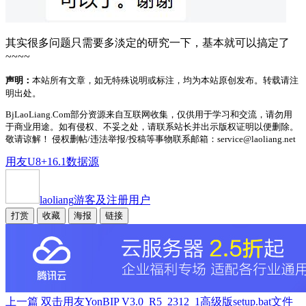
其实很多问题只需要多淡定的研究一下，基本就可以搞定了
~~~~
声明：
本站所有文章，如无特殊说明或标注，均为本站原创发布。转载请注
明出处。
BjLaoLiang.Com部分资源来自互联网收集，仅供用于学习和交流，请勿用
于商业用途。如有侵权、不妥之处，请联系站长并出示版权证明以便删除。
敬请谅解！ 侵权删帖/违法举报/投稿等事物联系邮箱：service@laoliang.net
用友U8+16.1数据源
laoliang
游客及注册用户
打赏
收藏
海报
链接
上一篇
双击用友YonBIP V3.0_R5_2312_1高级版setup.bat文件